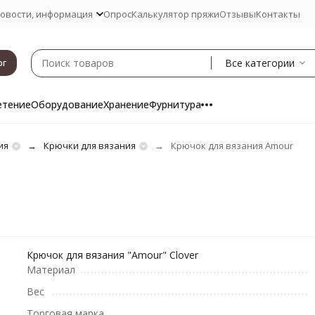
овости, информация
Опрос
Калькулятор пряжи
Отзывы
Контакты
Все категории
ог
етение
Оборудование
Хранение
Фурнитура
ия
Крючки для вязания
Крючок для вязания Amour
Крючок для вязания "Amour" Clover
Материал
Вес
Торговая марка