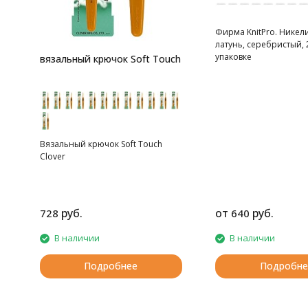
Фирма KnitPro. Нике
латунь, серебристый, 
упаковке
вязальный крючок Soft Touch
Вязальный крючок Soft Touch
Clover
руб.
от
руб.
728
640
В наличии
В наличии
Подробнее
Подробне