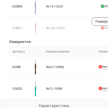
30
203894
№1.0 /1223/
Развер
5 
274811
№1.25 /1222/
Ожидается:
Артикул
Наименование
Нали
Нет
26388
№6.0 /1049/J
Нет
133025
№12 /1058/
Характеристики