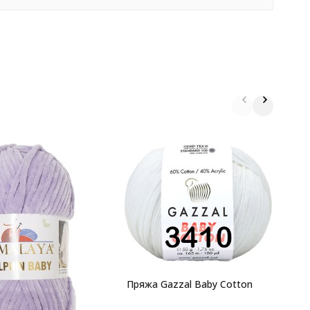
К
T
Пряжа Gazzal Baby Cotton