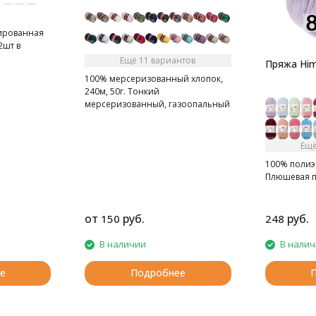
лированная
2шт в
Ещё 11 вариантов
Пряжа Him
100% мерсеризованный хлопок,
240м, 50г. Тонкий
мерсеризованный, газоопальный
хлопок.
Ещё
100% полиэс
Плюшевая 
от
руб.
руб.
150
248
В наличии
В нали
е
Подробнее