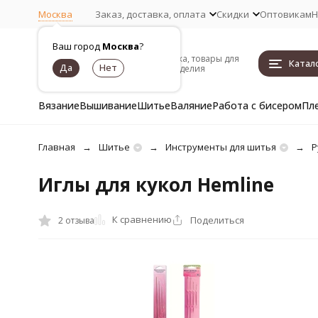
Москва
Заказ, доставка, оплата
Скидки
Оптовикам
Н
Ваш город
Москва
?
Пряжа, товары для
Катал
рукоделия
Вязание
Вышивание
Шитье
Валяние
Работа с бисером
Пл
Главная
Шитье
Инструменты для шитья
Р
Иглы для кукол Hemline
К сравнению
Поделиться
2 отзыва