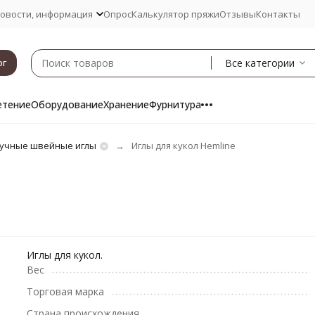
овости, информация
Опрос
Калькулятор пряжи
Отзывы
Контакты
Все категории
ог
етение
Оборудование
Хранение
Фурнитура
учные швейные иглы
Иглы для кукол Hemline
Иглы для кукол.
Вес
Торговая марка
Страна происхождения