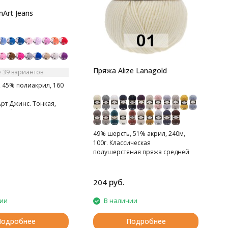
9
Art Jeans
м
М
н
Пряжа Alize Lanagold
 39 вариантов
 45% полиакрил, 160
рт Джинс. Тонкая,
гка бархатистая нитка.
тная на ощупь.
49% шерсть, 51% акрил, 240м,
100г. Классическая
полушерстяная пряжа средней
толщины.
руб.
204
2
чии
В наличии
Подробнее
Подробнее