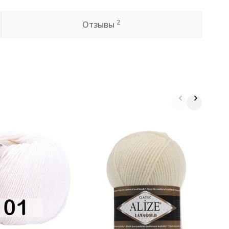
2
Отзывы
П
W