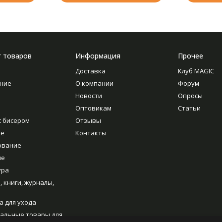
г товаров
Информация
Прочее
Доставка
Клуб MAGIC
ние
О компании
Форум
Новости
Опросы
Оптовикам
Статьи
с бисером
Отзывы
ие
Контакты
ование
ие
ура
, книги, журналы,
а для ухода
альные товары для