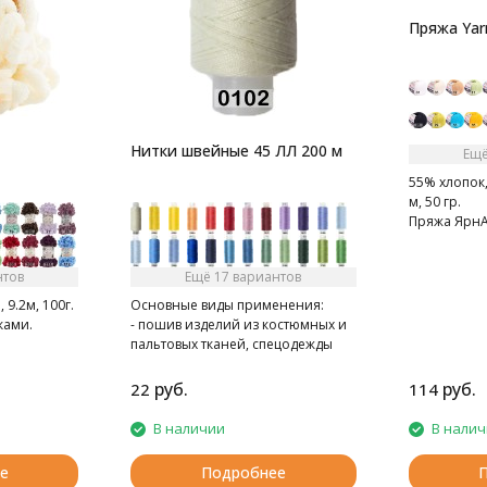
Пряжа Yarn
Нитки швейные 45 ЛЛ 200 м
Ещё
55% хлопок,
м, 50 гр.
Пряжа ЯрнА
мягкая, сле
Очень прия
нтов
Ещё 17 вариантов
9.2м, 100г.
Основные виды применения:
ками.
- пошив изделий из костюмных и
пальтовых тканей, спецодежды
- при швейно-клеевом
скреплении книг в типографии
руб.
руб.
22
114
В наличии
В нали
е
Подробнее