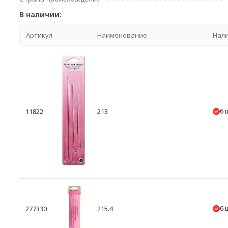
В наличии:
Артикул
Наименование
Нал
6 
11822
213
6 
277330
215.4