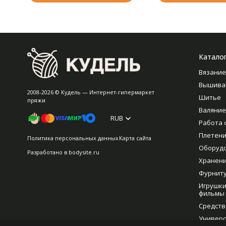
Катало
Вязание
Вышива
2008-2026 © Кудель — Интернет-гипермаркет
Шитье
пряжи
Валяние
RUB
Работа 
Плетен
Политика персональных данных
Карта сайта
Оборуд
Разработано в
bodysite.ru
Хранен
Фурнит
Игрушки
фильмы
Средств
Универс