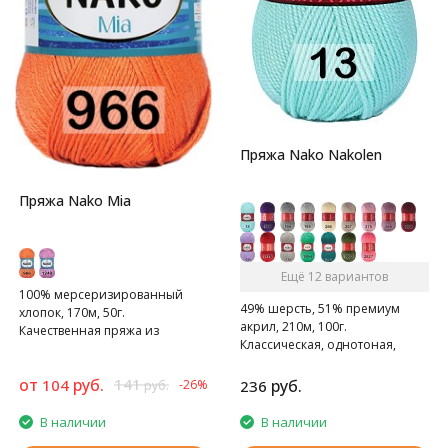
Пряжа Nako Nakolen
Пряжа Nako Mia
Ещё 12 вариантов
100% мерсеризированный
49% шерсть, 51% премиум
хлопок, 170м, 50г.
акрил, 210м, 100г.
Качественная пряжа из
Классическая, однотоная,
мерсеризованного хлопка.
полушерстяная пряжа.
от
руб.
141
104
руб.
-26%
236
руб.
В наличии
В наличии