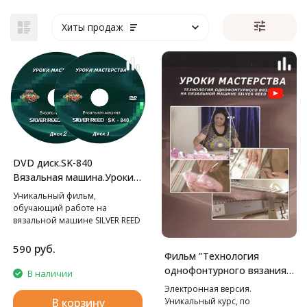
Хиты продаж
DVD диск.SK-840
Вязальная машина.Уроки
мастерства.
Уникальный фильм,
обучающий работе на
вязальной машине SILVER REED
SK-840.
руб.
590
Фильм "Технология
однофонтурного вязания
В наличии
на вязальной машине LK-
Электронная версия.
150. Уроки мастерства."
Уникальный курс, по
В корзину