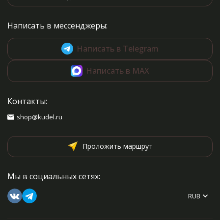
от вязаного полотна и
заканчивая влажно-тепловой
обработкой. Полученные
Написать в мессенджеры:
знания вы с успехом сможете
применить, связав одну из
моделей, представленных в
Написать в Telegram
книге, будь то варежки,
митенки, башмачки или
Написать в MAX
сапожки!
Каждая модель
сопровождается схемой, с
помощью которой вы освоите
Контакты:
самый замысловатый
орнамент!
shop@kudel.ru
Проложить маршрут
Мы в социальных сетях:
RUB