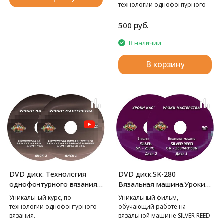
технологии однофонтурного
вязания.
руб.
500
В наличии
В корзину
DVD диск.SK-280
DVD диск. Технология
Вязальная машина.Уроки
однофонтурного вязания
мастерства.
на вязальной машине LK-
Уникальный фильм,
Уникальный курс, по
150. Уроки мастерства.
обучающий работе на
технологии однофонтурного
вязальной машине SILVER REED
вязания.