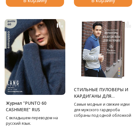
В корзину
В корзину
СТИЛЬНЫЕ ПУЛОВЕРЫ И
КАРДИГАНЫ ДЛЯ
МУЖЧИН. ВЯЖЕМ
Журнал "PUNTO 60
Самые модные и свежие идеи
СПИЦАМИ
CASHMERE" RUS
для мужского гардероба
собраны под одной обложкой
С вкладышем-переводом на
в этом замечательном
русский язык.
пособии по вязанию спицами.
Разнообразные модели
пуловеров, кардиганов,