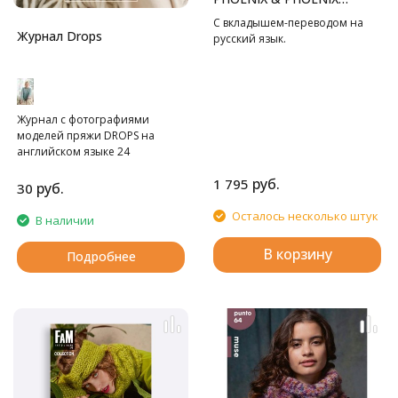
TWEED" RUS
С вкладышем-переводом на
Журнал Drops
русский язык.
Журнал с фотографиями
моделей пряжи DROPS на
английском языке 24
страницы. Без схем.
руб.
1 795
руб.
30
Осталось несколько штук
В наличии
В корзину
Подробнее