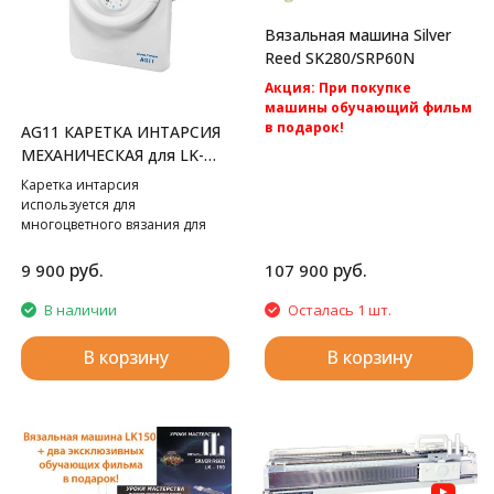
Вязальная машина Silver
Reed SK280/SRP60N
Акция: При покупке
машины обучающий фильм
в подарок!
AG11 КАРЕТКА ИНТАРСИЯ
Акция: Акция: бесплатная
МЕХАНИЧЕСКАЯ для LK-
доставка по России.
150
Каретка интарсия
Silver Reed SK280/SRP60N -cамая
используется для
популярная перфокарточная 2
многоцветного вязания для
фонтурная вязальная машина
Silver Reed LK150.
5 класса.
руб.
руб.
9 900
107 900
В наличии
Осталась 1 шт.
В корзину
В корзину