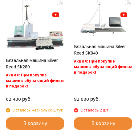
Вязальная машина Silver
Reed SK840
Вязальная машина Silver
Акция: При покупке
Reed SK280
машины обучающий фильм
в подарок!
Акция: При покупке
Акция: Акция: бесплатная
машины обучающий фильм
доставка по России.
в подарок!
Компьютерная вязальная
Акция: Акция: бесплатная
машина 5 класса Silver Reed
доставка по России.
руб.
руб.
62 400
92 000
SK840
Однофонтурная перфокартная
вязальная машина Silver Reed
Осталось несколько штук
Осталось 2 шт.
SK280
В корзину
В корзину