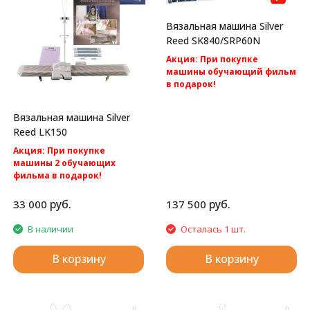
Вязальная машина Silver
Reed SK840/SRP60N
Акция: При покупке
машины обучающий фильм
в подарок!
Акция: бесплатная
доставка по России.
Вязальная машина Silver
Silver Reed SK840/SRP60N -
Reed LK150
компьютерная 2 фонтурная
вязальная машина 5 класса.
Акция: При покупке
машины 2 обучающих
фильма в подарок!
Акция: БЕСПЛАТНАЯ
доставка по России.
руб.
руб.
33 000
137 500
Silver Reed LK150
Однофонтурная вязальная
В наличии
Осталась 1 шт.
машина 4 класса.
В корзину
В корзину