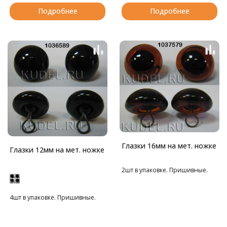
обратной стороны ткани. В
фиксаторы для безопасного
Подробнее
Подробнее
комплекте пластиковые
крепления.
фиксаторы для безопасного
Рекомендуем для облегчения
крепления.
сборки либо нагреть фиксатор
Рекомендуем для облегчения
в горячей воде, либо немного
сборки либо нагреть фиксатор
увеличить внутреннее
в горячей воде, либо немного
отверстие фиксатора
увеличить внутреннее
ножницами.
отверстие фиксатора
ножницами.
Глазки 16мм на мет. ножке
Глазки 12мм на мет. ножке
2шт в упаковке. Пришивные.
4шт в упаковке. Пришивные.