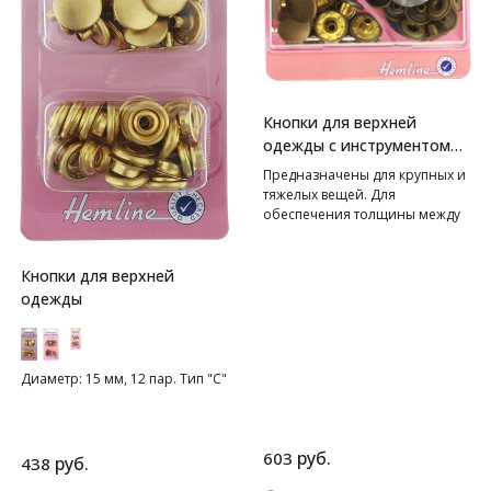
Кнопки для верхней
одежды с инструментом
для установки HEMLINE
Предназначены для крупных и
тяжелых вещей. Для
обеспечения толщины между
слоями ткани не менее 1-2 мм
используйте подкладочную
ткань. Внимание! Слишком
Кнопки для верхней
сильные удары молотка могут
одежды
повредить поверхность
кнопки! Всегда работайте на
плоской устойчивой
поверхности, защищенной
Диаметр: 15 мм, 12 пар. Тип "С"
куском картона!
руб.
603
руб.
438