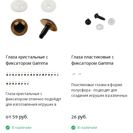
Глаза кристальные с
Глаза пластиковые с
фиксатором Gamma
фиксатором Gamma
Пластиковые глазки в форме
полусфера - подходят для
Глаза кристальные с
создания игрушек в различных
фиксатором отлично подойдут
техниках. Крепление глазок на
для изготовления игрушек в
материал обеспечивается
различных техниках.
фиксатором, который с
Крепление глазок на материал
от
руб.
руб.
59
26
натягом надевается на
обеспечивается фиксатором,
ребристую ножку/винт с
который с натягом надевается
В наличии
В наличии
обратной стороны ткани. В
на ребристую ножку/винт с
комплекте пластиковые