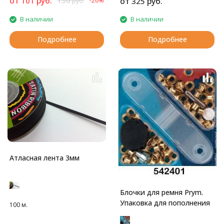
от
руб.
136
101
от
руб.
-26%
325
руб.
В наличии
В наличии
Подробнее
Подробнее
Атласная лента 3мм
Блочки для ремня Prym.
Упаковка для пополнения
100 м.