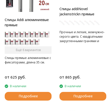
Спицы addiNovel
Jackenstrickn прямые
Спицы Addi алюминиевые
прямые
Прочные и легкие, жемчужно-
серого цвета. С квадратными
закругленными гранями и
текстурированной
поверхностью. ​
Ещё 6 вариантов
Спицы прямые алюминиевые с
фиксаторами, длина 35 см.
от
руб.
от
руб.
625
865
В наличии
В наличии
Подробнее
Подробнее