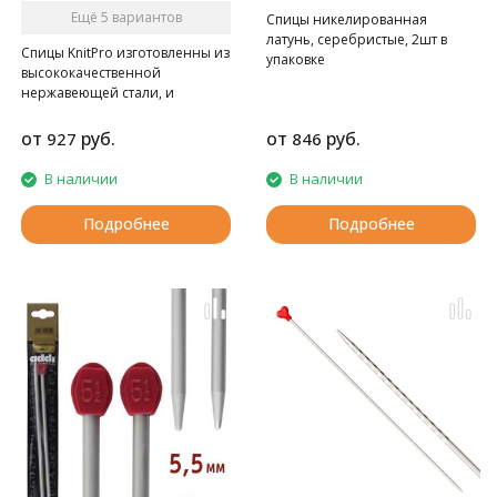
Ещё 5 вариантов
Спицы никелированная
латунь, серебристые, 2шт в
Cпицы KnitPro изготовленны из
упаковке
высококачественной
нержавеющей стали, и
покрытые матовой
полировкой.
от
руб.
от
руб.
927
846
В наличии
В наличии
Подробнее
Подробнее