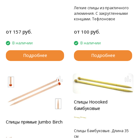
ощупь и очень легкие.
Легкие спицы из практичного
алюминия. С закругленными
концами. Тефлоновое
покрытие обеспечивает
гладкое скольжение пряжи.
от
руб.
от
руб.
157
100
Ограничитель на спице
препятствует соскальзыванию
В наличии
В наличии
петель.
Подробнее
Подробнее
Спицы Hoooked
бамбуковые
Спицы прямые Jumbo Birch
Спицы бамбуковые. Длина 35
см