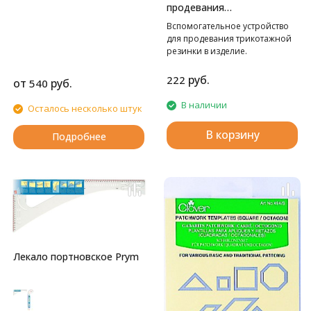
продевания
резинки(шнура) в изделие
Вспомогательное устройство
Hemline
для продевания трикотажной
резинки в изделие.
руб.
222
от
руб.
540
В наличии
Осталось несколько штук
В корзину
Подробнее
Лекало портновское Prym