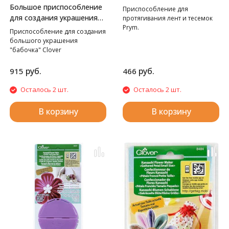
ТЕСЕМОК PRYM
Большое приспособление
Приспособление для
для создания украшения
протягивания лент и тесемок
Prym.
Бабочка Clover
Приспособление для создания
большого украшения
"бабочка" Clover
руб.
руб.
915
466
Осталось 2 шт.
Осталось 2 шт.
В корзину
В корзину