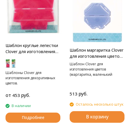
Шаблон круглые лепестки
Шаблон маргаритка Clover
Clover для изготовления
для изготовления цветов
больших декоративных
(маленький размер)
цветов
Шаблон Clover для
изготовления цветов
Шаблоны Clover для
(маргаритка, маленький
изготовления декоративных
размер)
цветов.
руб.
513
от
руб.
453
Осталось несколько штук
В наличии
В корзину
Подробнее