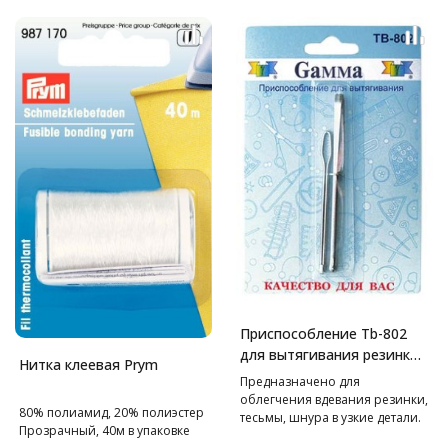
Приспособление Tb-802
для вытягивания резинки,
Нитка клеевая Prym
тесьмы Gamma
Предназначено для
облегчения вдевания резинки,
80% полиамид, 20% полиэстер
тесьмы, шнура в узкие детали.
Прозрачный, 40м в упаковке