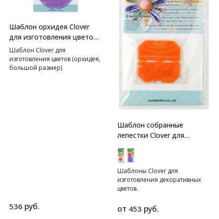
Шаблон орхидея Clover
для изготовления цветов
(большой размер)
Шаблон Clover для
изготовления цветов (орхидея,
большой размер)
Шаблон собранные
лепестки Clover для
изготовления больших
декоративных цветов
Шаблоны Clover для
изготовления декоративных
цветов.
руб.
536
от
руб.
453