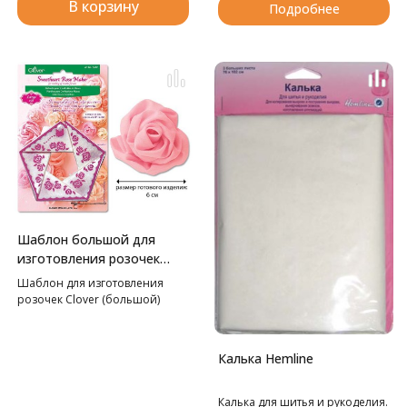
В корзину
Подробнее
Шаблон большой для
изготовления розочек
Clover
Шаблон для изготовления
розочек Clover (большой)
Калька Hemline
Калька для шитья и рукоделия.