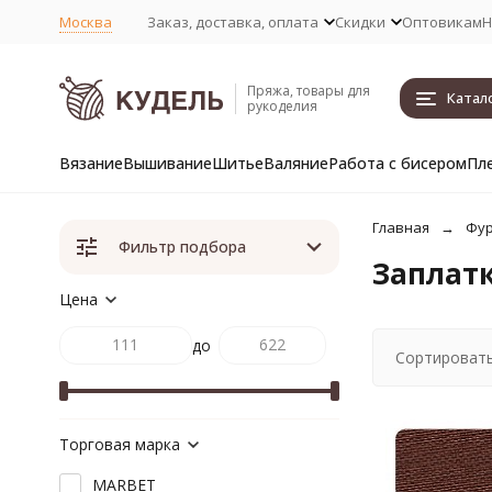
Москва
Заказ, доставка, оплата
Скидки
Оптовикам
Н
Пряжа, товары для
Катал
рукоделия
Вязание
Вышивание
Шитье
Валяние
Работа с бисером
Пл
Главная
Фур
Фильтр подбора
Заплат
Цена
до
Сортировать
Торговая марка
MARBET