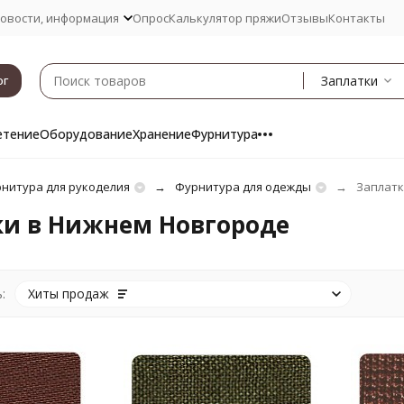
овости, информация
Опрос
Калькулятор пряжи
Отзывы
Контакты
Заплатки
ог
етение
Оборудование
Хранение
Фурнитура
нитура для рукоделия
Фурнитура для одежды
Заплатк
ки в Нижнем Новгороде
:
Хиты продаж