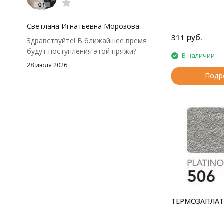
моточки маленькие, расход лучше
посчитать заранее, а то мне одного
чуть-чуть не хватило))
Светлана Игнатьевна Морозова
руб.
311
Здравствуйте! В ближайшее время
будут поступления этой пряжи?
В наличии
28 июля 2026
Подр
ТЕРМОЗАПЛАТ