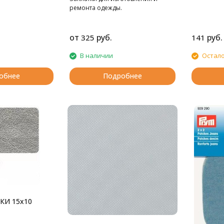
ремонта одежды.
от
руб.
руб.
325
141
В наличии
Остало
обнее
Подробнее
КИ 15х10