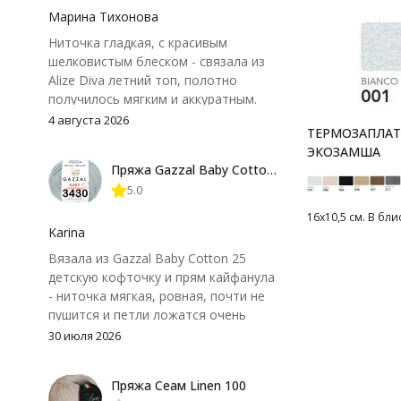
Марина Тихонова
Ниточка гладкая, с красивым
шелковистым блеском - связала из
Alize Diva летний топ, полотно
получилось мягким и аккуратным.
Петли хорошо видны, вяжется
4 августа 2026
ТЕРМОЗАПЛАТК
довольно быстро, после стирки
ЭКОЗАМША
форма не поплыла. Единственный
Пряжа Gazzal Baby Cotton 25
нюанс - пряжа немного скользит и
5.0
иногда расслаивается, пришлось
привыкнуть к ней и подобрать
16х10,5 см. В бли
крючок поудобнее.
Karina
Вязала из Gazzal Baby Cotton 25
детскую кофточку и прям кайфанула
- ниточка мягкая, ровная, почти не
пушится и петли ложатся очень
аккуратно. После стирки полотно
30 июля 2026
осталось приятным и форму не
потеряло, цвет тоже не стал
Пряжа Сеам Linen 100
тусклее. Единственный нюанс -