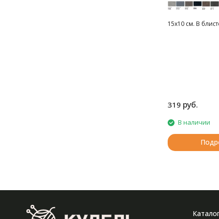
15х10 см. В блист
руб.
319
В наличии
Подр
Катало