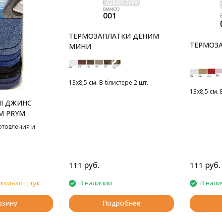
ТЕРМОЗАПЛАТКИ ДЕНИМ
ТЕРМОЗ
МИНИ
13х8,5 см. В блистере 2 шт.
13х8,5 см. 
NI ДЖИНС
X6 СМ PRYM
отовления и
руб.
руб.
111
111
сколько штук
В наличии
В нали
рзину
Подробнее