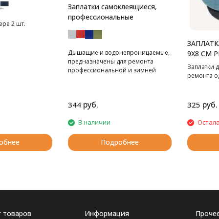
Заплатки самоклеящиеся,
профессиональные
ере 2 шт.
ЗАПЛАТК
Дышащие и водонепроницаемые,
9Х8 СМ 
предназначены для ремонта
Заплатки д
профессиональной и зимней
ремонта о
спортивной одежды.
руб.
руб.
344
325
В наличии
Остала
обнее
Подробнее
г товаров
Информация
Проче