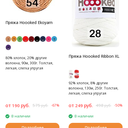
Пряжа Hoooked Ekoyarn
Пряжа Hoooked Ribbon XL
80% хлопок, 20% другие
волокна, 90м, 300г. Толстая,
легкая, слегка упругая
хлопковая пряжа. Шнурок.
92% хлопок, 8% другие
волокна, 130м, 250г. Толстая,
легкая, слегка упругая
хлопковая пряжа. Шнурок.
от
руб.
575
от
руб.
498
190
249
-67%
-50%
руб.
руб.
В наличии
В наличии
Подробнее
Подробнее