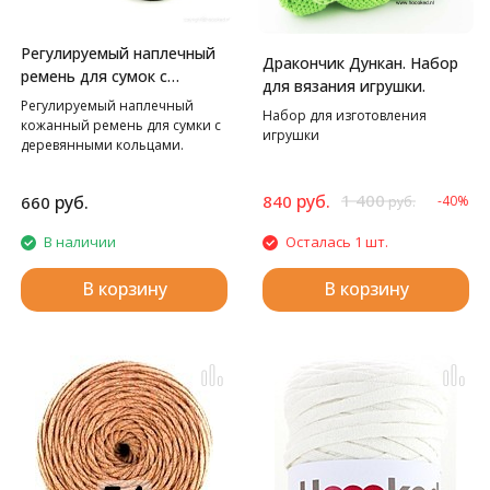
Регулируемый наплечный
Дракончик Дункан. Набор
ремень для сумок с
для вязания игрушки.
металлическими кольцами
Регулируемый наплечный
Набор для изготовления
Hoooked
кожанный ремень для сумки с
игрушки
деревянными кольцами.
Длина: 60-110см.
руб.
1 400
руб.
840
660
-40%
руб.
В наличии
Осталась 1 шт.
В корзину
В корзину