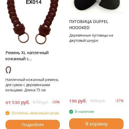
ПУГОВИЦА DUFFEL
HOOOKED
Деревянные пуговицы на
джутовый шнуре
Ремень XL наплечный
кожанный с
металлическими кольцами
Hoooked для сумок
Наплечный кожанный ремень
для сумки с деревянными
кольцами. Длина 75 см.
руб.
300
190
-37%
руб.
от
руб.
870
530
-39%
руб.
В наличии
Осталось несколько штук
В корзину
Подробнее