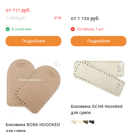
от
руб.
711
1 200
от
руб.
-41%
1 150
руб.
В наличии
Осталась 1 шт.
Подробнее
Подробнее
Боковина ISCHA Hoooked
для сумок
Боковина BORA HOOOKED
для сумок