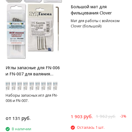
Большой мат для
фильцевания Clover
Мат для работы с войлоком
Clover (большой)
Иглы запасные для FN-006
и FN-007 для валяния
GAMMA
Наборы запасных игл для FN-
006 и FN-007.
руб.
1 962
1 903
-3%
руб.
от
руб.
131
Осталась 1 шт.
В наличии