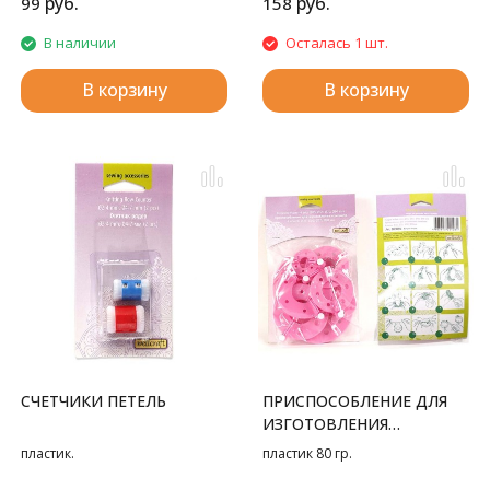
руб.
руб.
99
158
В наличии
Осталась 1 шт.
В корзину
В корзину
СЧЕТЧИКИ ПЕТЕЛЬ
ПРИСПОСОБЛЕНИЕ ДЛЯ
ИЗГОТОВЛЕНИЯ
ПОМПОНОВ 4 РАЗМЕРА
пластик.
пластик 80 гр.