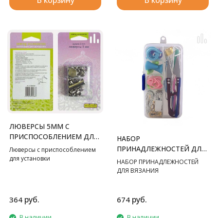
В корзину
В корзину
ЛЮВЕРСЫ 5ММ С
ПРИСПОСОБЛЕНИЕМ ДЛЯ
НАБОР
УСТАНОВКИ
ПРИНАДЛЕЖНОСТЕЙ ДЛЯ
Люверсы с приспособлением
для установки
ВЯЗАНИЯ
НАБОР ПРИНАДЛЕЖНОСТЕЙ
ДЛЯ ВЯЗАНИЯ
руб.
руб.
364
674
В наличии
В наличии