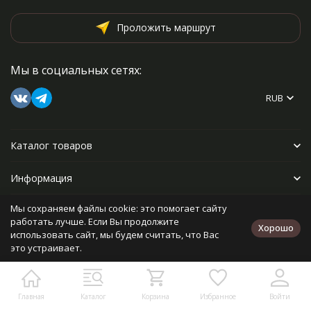
Проложить маршрут
Мы в социальных сетях:
RUB
Каталог товаров
Информация
Мы сохраняем файлы cookie: это помогает сайту
Прочее
работать лучше. Если Вы продолжите
Хорошо
использовать сайт, мы будем считать, что Вас
это устраивает.
Политика персональных данных
Карта сайта
Разработано в
bodysite.ru
Главная
Каталог
Корзина
Избранное
Войти