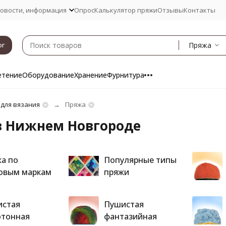
овости, информация
Опрос
Калькулятор пряжи
Отзывы
Контакты
Пряжа
ог
етение
Оборудование
Хранение
Фурнитура
 для вязания
Пряжа
в Нижнем Новгороде
а по
Популярные типы
овым маркам
пряжи
стая
Пушистая
тонная
фантазийная