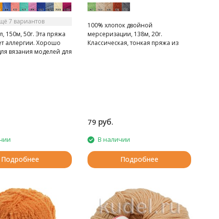
щё 7 вариантов
100% хлопок двойной
, 150м, 50г. Эта пряжа
мерсеризации, 138м, 20г.
ет аллергии. Хорошо
Классическая, тонкая пряжа из
для вязания моделей для
хлопка, нить с глянцевым отливом,
для вязания кружева, скатертей,
штор, вышивания, для вязания
ажурной одежды.
руб.
79
чии
В наличии
Подробнее
Подробнее