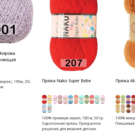
.Кирова
ркающая
Пряжа Nako Super Bebe
Пряжа Ali
юрекс, 195м, 25г.
ом
100% премиум акрил, 180 м, 50 гр.
100% микро
Однотонная пряжа. Прекрасное
Плюшевая 
решение для вязания детских
изделий.