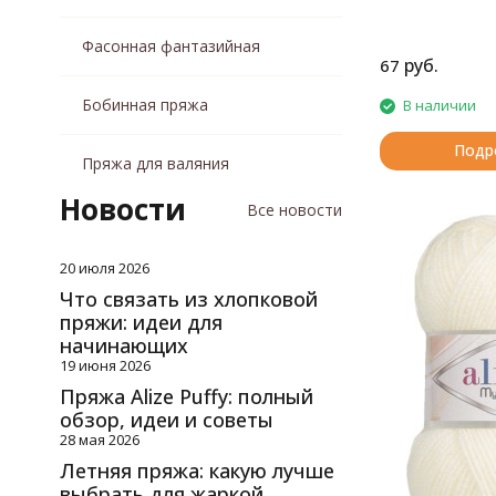
хлопок, мохер
хлопок, полиамид
Фасонная фантазийная
руб.
67
хлопок, полиэстер
хлопок, шелк
Бобинная пряжа
В наличии
хлопок, шерсть
целлюлоза
Подр
Пряжа для валяния
шелк
шелк, шерсть
Новости
Все новости
шерсть
шерсть, акрил
20 июля 2026
шерсть, акрил, вискоза
шерсть, альпака
Что связать из хлопковой
шерсть, бамбук
пряжи: идеи для
начинающих
шерсть, вискоза
19 июня 2026
шерсть, кашемир
Пряжа Alize Puffy: полный
шерсть, лен
обзор, идеи и советы
шерсть, полиамид
28 мая 2026
шерсть, полиэстер
Летняя пряжа: какую лучше
шерсть, хлопок
выбрать для жаркой
шерсть, шелк