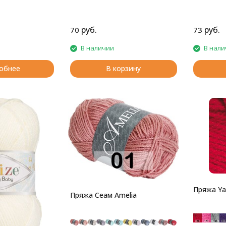
руб.
руб.
70
73
В наличии
В нали
обнее
В корзину
Пряжа Ya
Пряжа Сеам Amelia