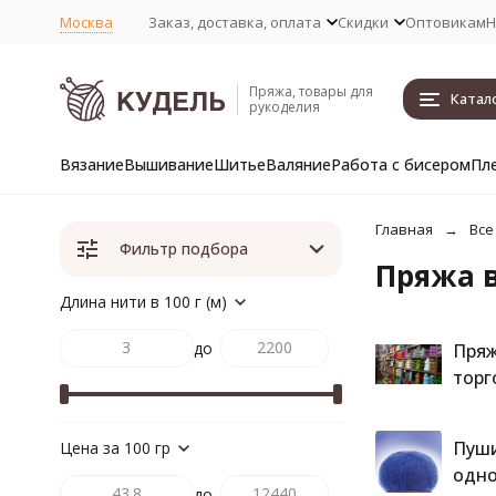
Москва
Заказ, доставка, оплата
Скидки
Оптовикам
Н
Пряжа, товары для
Катал
рукоделия
Вязание
Вышивание
Шитье
Валяние
Работа с бисером
Пл
Главная
Все
Фильтр подбора
Пряжа 
Длина нити в 100 г (м)
до
Пряж
торг
Пуши
Цена за 100 гр
одно
до