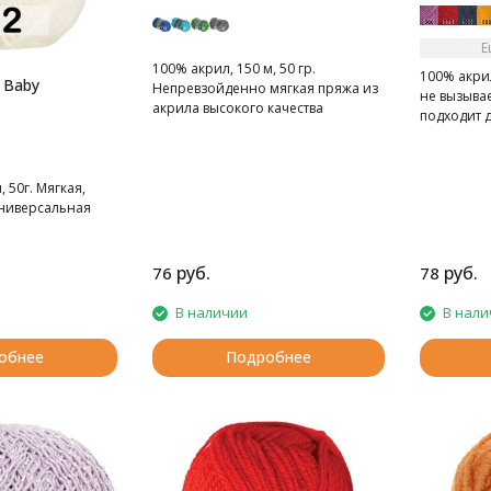
Е
100% акрил, 150 м, 50 гр.
100% акрил
 Baby
Непревзойденно мягкая пряжа из
не вызыва
акрила высокого качества
подходит 
детей.
 50г. Мягкая,
универсальная
руб.
руб.
76
78
В наличии
В нали
обнее
Подробнее