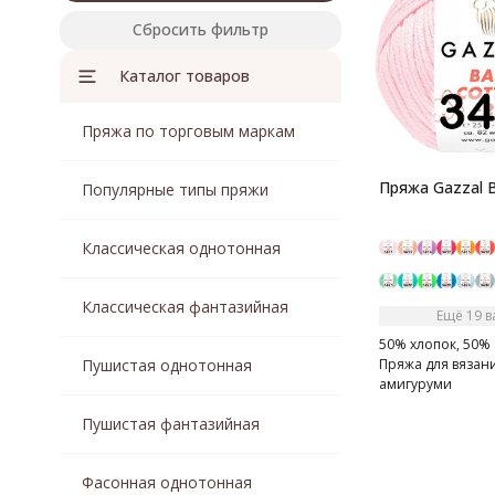
микрофибра
Сбросить фильтр
мохер
мохер, акрил
Каталог товаров
мохер, полиамид
мохер, хлопок
Пряжа по торговым маркам
мохер, шелк
мохер, шерсть
мохер, шерсть, акрил
Пряжа Gazzal B
Популярные типы пряжи
мохер, шерсть, шелк
пайетки
Классическая однотонная
полиамид
полиамид,пайетки
Классическая фантазийная
полипропилен
Ещё 19 
полиэстер
50% хлопок, 50% а
хлопок
Пушистая однотонная
Пряжа для вязан
амигуруми
хлопок, акрил
хлопок, альпака
Пушистая фантазийная
хлопок, бамбук
хлопок, вискоза
Фасонная однотонная
хлопок, лен