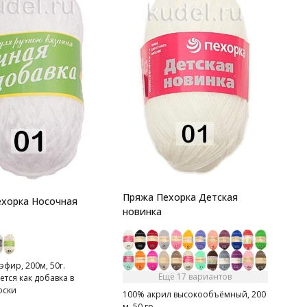
Пряжа Пехорка Детская
хорка Носочная
новинка
фир, 200м, 50г.
Ещё 17 вариантов
тся как добавка в
оски
100% акрил высокообъёмный, 200
м, 50 гр.