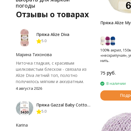
погоды
альпака, нейлон
Отзывы о товарах
Пряжа Alize My
Пряжа Alize Diva
5.0
100% акрил, 150м,
Марина Тихонова
«нескрипучая», 
нить.
Ниточка гладкая, с красивым
шелковистым блеском - связала из
руб.
75
Alize Diva летний топ, полотно
получилось мягким и аккуратным.
В наличии
Петли хорошо видны, вяжется
4 августа 2026
довольно быстро, после стирки
Подр
форма не поплыла. Единственный
Пряжа Gazzal Baby Cotton 25
нюанс - пряжа немного скользит и
5.0
иногда расслаивается, пришлось
привыкнуть к ней и подобрать
крючок поудобнее.
Karina