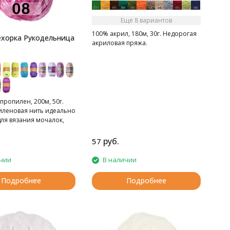
Ещё 8 вариантов
100% акрил, 180м, 30г. Недорогая
хорка Рукодельница
акриловая пряжа.
ропилен, 200м, 50г.
леновая нить идеально
для вязания мочалок,
мок, поясов,
ных цветов и любых
руб.
57
й
чии
В наличии
Подробнее
Подробнее