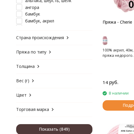
альпака, шерсть, шелк
ангора
бамбук
бамбук, акрил
Пряжа - Cherie
вискоза
вискоза, акрил
Страна происхождения
вискоза, полиамид
вискоза, полиэстер
100% акрил, 40м,
Пряжа по типу
вискоза, шерсть
пряжа недорого.
джут
Толщина
кашемир
кашемир, хлопок
Вес (г)
руб.
кашемир, шерсть
14
лама
В наличии
Цвет
лен
лен, хлопок
Подр
лен, хлопок, вискоза
Торговая марка
люрекс
меринос
Показать
микрополиэстер