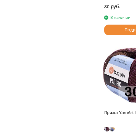
руб.
80
В наличии
Подр
Пряжа YarnArt P