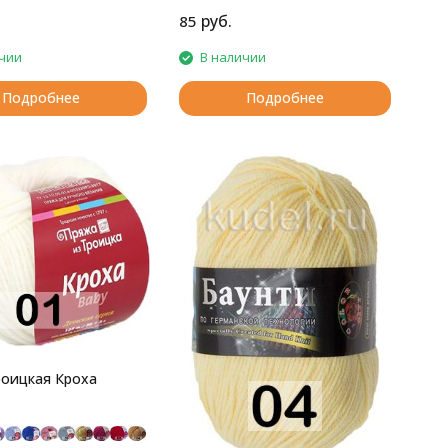
руб.
85
чии
В наличии
Подробнее
Подробнее
оицкая Кроха