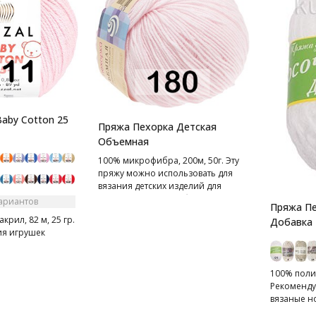
aby Cotton 25
Пряжа Пехорка Детская
Объемная
100% микрофибра, 200м, 50г. Эту
пряжу можно использовать для
вязания детских изделий для
грудничков и детей более
вариантов
Пряжа Пе
старшего возраста, она не
крил, 82 м, 25 гр.
Добавка
вызывает аллергических реакций.
ия игрушек
100% полиэ
Рекомендуе
вязаные н