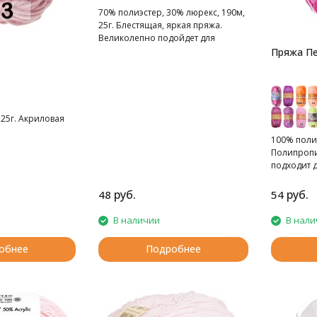
70% полиэстер, 30% люрекс, 190м,
25г. Блестящая, яркая пряжа.
Великолепно подойдет для
отделки вечерних нарядов.
Пряжа Пе
 25г. Акриловая
100% полип
Полипропи
подходит 
пляжных су
искусствен
руб.
руб.
48
54
украшени
В наличии
В нали
обнее
Подробнее