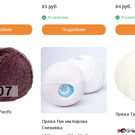
руб.
руб.
83
84
В наличии
В нали
обнее
Подробнее
acific
Пряжа Тр
Пряжа Пнк им.Кирова
Снежинка