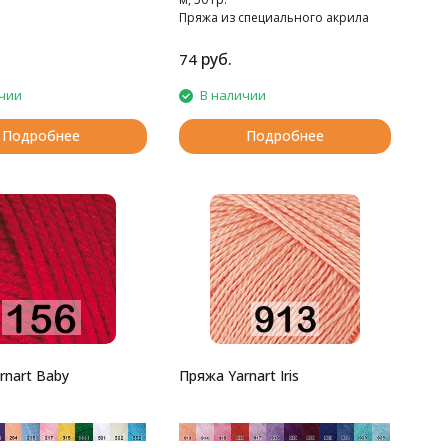
Пряжа из специального акрила
для детей.
руб.
74
чии
В наличии
Подробнее
Подробнее
rnart Baby
Пряжа Yarnart Iris