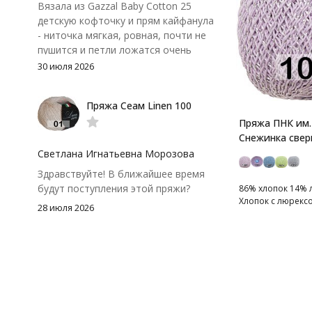
Вязала из Gazzal Baby Cotton 25
детскую кофточку и прям кайфанула
- ниточка мягкая, ровная, почти не
пушится и петли ложатся очень
аккуратно. После стирки полотно
30 июля 2026
осталось приятным и форму не
потеряло, цвет тоже не стал
Пряжа Сеам Linen 100
тусклее. Единственный нюанс -
моточки маленькие, расход лучше
Пряжа ПНК им
посчитать заранее, а то мне одного
Снежинка све
чуть-чуть не хватило))
Светлана Игнатьевна Морозова
Здравствуйте! В ближайшее время
будут поступления этой пряжи?
86% хлопок 14% л
Хлопок с люрекс
28 июля 2026