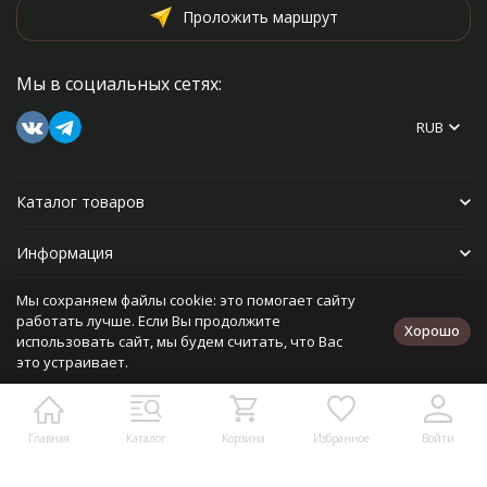
Проложить маршрут
Мы в социальных сетях:
RUB
Каталог товаров
Информация
Мы сохраняем файлы cookie: это помогает сайту
Прочее
работать лучше. Если Вы продолжите
Хорошо
использовать сайт, мы будем считать, что Вас
это устраивает.
Политика персональных данных
Карта сайта
Разработано в
bodysite.ru
Главная
Каталог
Корзина
Избранное
Войти