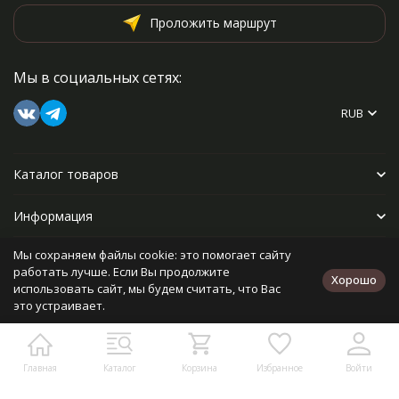
Проложить маршрут
Мы в социальных сетях:
RUB
Каталог товаров
Информация
Мы сохраняем файлы cookie: это помогает сайту
Прочее
работать лучше. Если Вы продолжите
Хорошо
использовать сайт, мы будем считать, что Вас
это устраивает.
Политика персональных данных
Карта сайта
Разработано в
bodysite.ru
Главная
Каталог
Корзина
Избранное
Войти