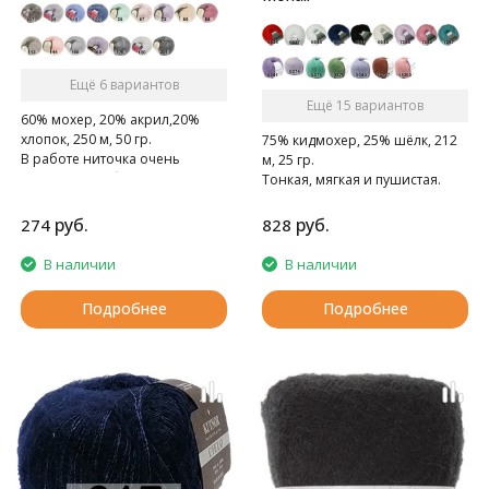
Ещё 6 вариантов
Ещё 15 вариантов
60% мохер, 20% акрил,20%
хлопок, 250 м, 50 гр.
75% кидмохер, 25% шёлк, 212
В работе ниточка очень
м, 25 гр.
приятна, не обрывается, дарит
Тонкая, мягкая и пушистая.
тепло рукам.
руб.
руб.
274
828
В наличии
В наличии
Подробнее
Подробнее