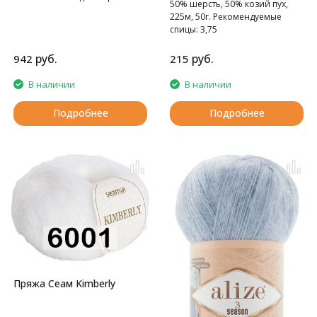
50% шерсть, 50% козий пух,
– изысканное сочетание.
225м, 50г. Рекомендуемые
спицы: 3,75
руб.
руб.
942
215
В наличии
В наличии
Подробнее
Подробнее
Пряжа Сеам Kimberly