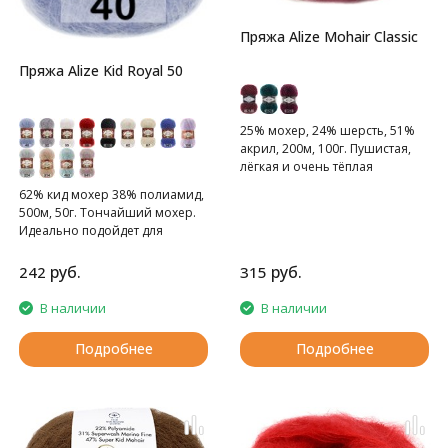
Пряжа Alize Mohair Classic
Пряжа Alize Kid Royal 50
25% мохер, 24% шерсть, 51%
акрил, 200м, 100г. Пушистая,
лёгкая и очень тёплая
мохеровая пряжа.
62% кид мохер 38% полиамид,
500м, 50г. Тончайший мохер.
Идеально подойдет для
шалей, воздушных накидок.
руб.
руб.
242
315
В наличии
В наличии
Подробнее
Подробнее