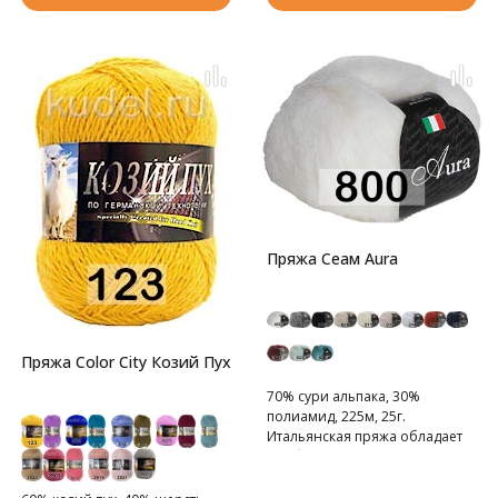
Пряжа Сеам Aura
Пряжа Color City Козий Пух
70% сури альпака, 30%
полиамид, 225м, 25г.
Итальянская пряжа обладает
необыкновенной мягкостью и
высоким ворсом.