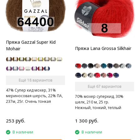
Пряжа Gazzal Super Kid
Пряжа Lana Grossa Silkhair
Mohair
Ещё 18 вариантов
Ещё 67 вариантов
47% Супер кид мохер, 31%
мериносовая шерсть, 22% ПА,
70% мохер суперкид, 30%
237м, 25г. Очень тонкая
шелк, 210 м, 25 гр.
нежная мохеровая ниточка.
Нежный, тонкий, теплый
суперкидмохер.
руб.
руб.
253
1 300
В наличии
В наличии