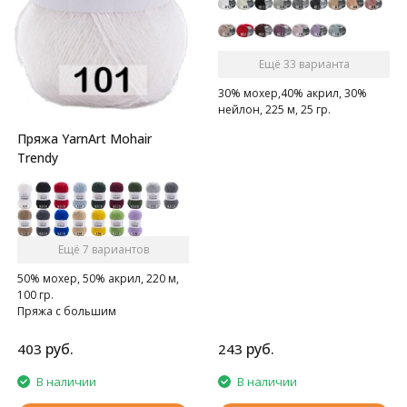
Ещё 33 варианта
30% мохер,40% акрил, 30%
нейлон, 225 м, 25 гр.
Пряжа YarnArt Mohair
Trendy
Ещё 7 вариантов
50% мохер, 50% акрил, 220 м,
100 гр.
Пряжа с большим
содержанием мохера.
руб.
руб.
403
243
В наличии
В наличии