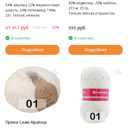
80% кидмохер, 20% нейлон,
54% альпака 22% мериносовая
215 м, 25 гр.
шерсть, 24% полиамид, 199м,
Тонкая, мягкая и пушистая.
25г. Теплая, нежная,
комфортная
от
руб.
585
412
руб.
-30%
555
руб.
В наличии
В наличии
Подробнее
Подробнее
Пряжа Сеам Alpaloop