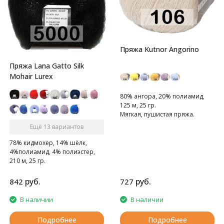
Пряжа Kutnor Angorino
Пряжа Lana Gatto Silk
Mohair Lurex
80% ангора, 20% полиамид,
125 м, 25 гр.
Мягкая, пушистая пряжа.
Ещё 13 вариантов
78% кидмохер, 14% шёлк,
4%полиамид, 4% полиэстер,
210 м, 25 гр.
Тонкая, мягкая и пушистая.
руб.
руб.
842
727
В наличии
В наличии
Подробнее
Подробнее