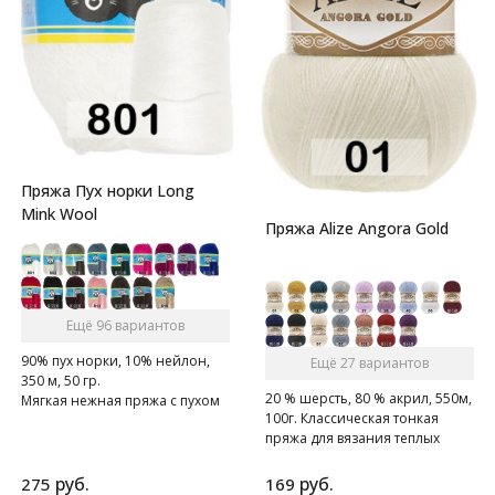
Пряжа Пух норки Long
Mink Wool
Пряжа Alize Angora Gold
Ещё 96 вариантов
90% пух норки, 10% нейлон,
Ещё 27 вариантов
350 м, 50 гр.
20 % шерсть, 80 % акрил, 550м,
Мягкая нежная пряжа с пухом
100г. Классическая тонкая
норки.
пряжа для вязания теплых
пушистых вещей.
руб.
руб.
275
169