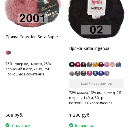
Пряжа Сеам Kid Seta Super
Пряжа Katia Ingenua
75% супер кид мохер, 25%
японский шелк, 210м, 25г.
Роскошное сочетание
нежнейшего пуха детёнышей
Ещё 14 вариантов
ангорских коз и натурального
японского шёлка. Пряжа
78% мохер,13% полиамид, 9%
класса "люкс".
шерсть, 140 м, 50 гр.
Роскошная классическая
мохеровая пряжа
руб.
руб.
608
1 280
В наличии
В наличии