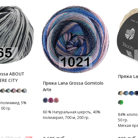
ossa ABOUT
Пряжа Lan
RE CITY
Пряжа Lana Grossa Gomitolo
Arte
 полиамид, 5%
00 гр.
60 % Натуральная шерсть, 40%
84% хлопок
полиакрил, 700 м, 200 гр.
50 гр.
Мягкая пря
1 756
-30%