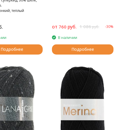
 суперкид, 30% шелк,
р.
онкий, теплый
охер.
от
руб.
1 086
б.
760
-30%
руб.
чии
В наличии
Подробнее
Подробнее