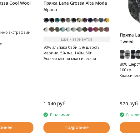
ssa Cool Wool
Пряжа Lana Grossa Alta Moda
Alpaca
ино экстрафайн,
Пряжа La
Ещё 7 вариантов
Tweed
ж
90% альпака бэби, 5% шерсть
мерино, 5% п/а, 140м, 50г.
Эксклюзивная классическая
альпака сплетенная в виде шнурка
80% шерсть
100 гр.
Классическ
эффектом 
руб.
руб.
1 040
970
В наличии
В нали
обнее
Подробнее