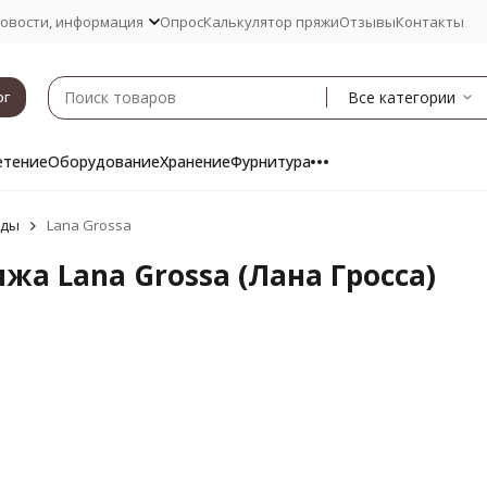
овости, информация
Опрос
Калькулятор пряжи
Отзывы
Контакты
Все категории
ог
етение
Оборудование
Хранение
Фурнитура
нды
Lana Grossa
жа Lana Grossa (Лана Гросса)