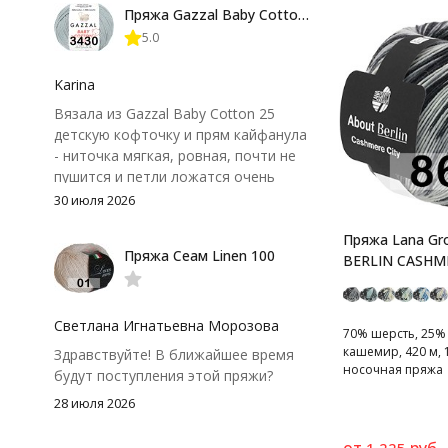
Пряжа Gazzal Baby Cotton 25
нюанс - пряжа немного скользит и
5.0
иногда расслаивается, пришлось
привыкнуть к ней и подобрать
крючок поудобнее.
Karina
Вязала из Gazzal Baby Cotton 25
детскую кофточку и прям кайфанула
- ниточка мягкая, ровная, почти не
пушится и петли ложатся очень
аккуратно. После стирки полотно
30 июля 2026
осталось приятным и форму не
потеряло, цвет тоже не стал
Пряжа Lana Gr
Пряжа Сеам Linen 100
тусклее. Единственный нюанс -
BERLIN CASHME
моточки маленькие, расход лучше
посчитать заранее, а то мне одного
чуть-чуть не хватило))
Светлана Игнатьевна Морозова
70% шерсть, 25%
кашемир, 420 м, 1
Здравствуйте! В ближайшее время
носочная пряжа
будут поступления этой пряжи?
28 июля 2026
от
руб.
1 225