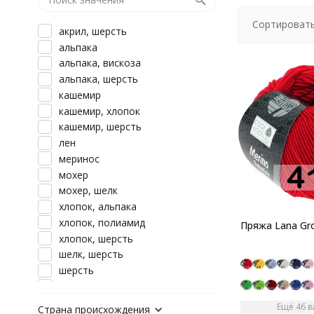
Сортировать
акрил, шерсть
альпака
альпака, вискоза
альпака, шерсть
кашемир
кашемир, хлопок
кашемир, шерсть
лен
меринос
мохер
мохер, шелк
хлопок, альпака
хлопок, полиамид
Пряжа Lana Gro
хлопок, шерсть
шелк, шерсть
шерсть
шерсть, акрил
шерсть, альпака
Ещё 46 
Страна происхождения