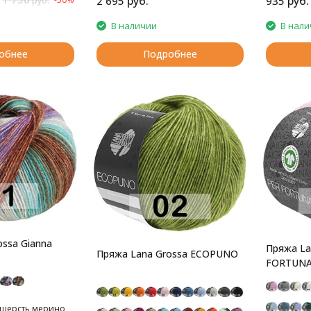
руб.
руб.
2 695
935
руб.
В наличии
В нали
обнее
Подробнее
ssa Gianna
Пряжа La
Пряжа Lana Grossa ECOPUNO
FORTUN
 шерсть мерино,