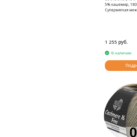
5% кашемир, 180 м
Супермягкая меж
руб.
1 255
В наличии
Подр