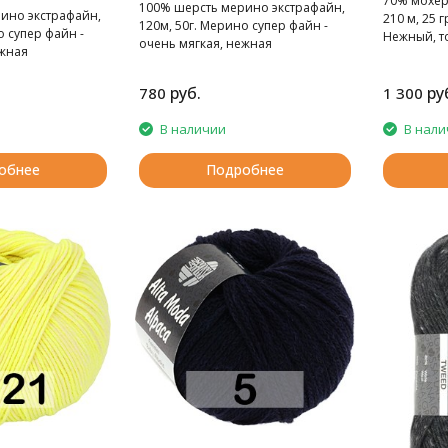
70% мохер
100% шерсть мерино экстрафайн,
ино экстрафайн,
210 м, 25 г
120м, 50г. Мерино супер файн -
о супер файн -
Нежный, т
очень мягкая, нежная
ежная
суперкидм
руб.
ру
780
1 300
В наличии
В нали
обнее
Подробнее