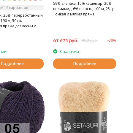
59% альпака, 15% кашемир, 20%
щё 16 вариантов
полиамид, 6% шерсть, 100 м, 25 гр.
Тонкая и мягкая пряжа
к, 26% переработанный
190 м, 50 гр.
я пряжа для весны и
одаря охлаждающим
хлопка.
от
руб.
962
675
-30%
руб.
чии
В наличии
Подробнее
Подробнее