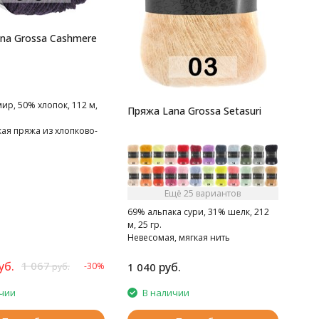
na Grossa Cashmere
р, 50% хлопок, 112 м,
Пряжа Lana Grossa Setasuri
ая пряжа из хлопково-
ой смески
Ещё 25 вариантов
69% альпака сури, 31% шелк, 212
м, 25 гр.
Невесомая, мягкая нить
уб.
1 067
руб.
-30%
1 040
руб.
чии
В наличии