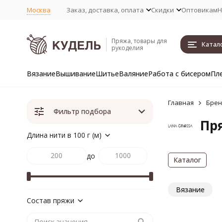
Москва
Заказ, доставка, оплата
Скидки
Оптовикам
Н
Пряжа, товары для
Катал
рукоделия
Вязание
Вышивание
Шитье
Валяние
Работа с бисером
Пл
Главная
Бре
Фильтр подбора
Пря
Длина нити в 100 г (м)
до
Каталог
Вязание
Состав пряжи