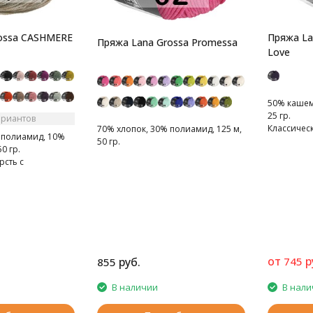
ossa CASHMERE
Пряжа La
Пряжа Lana Grossa Promessa
Love
50% кашеми
25 гр.
ариантов
Классическ
70% хлопок, 30% полиамид, 125 м,
 полиамид, 10%
кашемиров
50 гр.
0 гр.
рсть с
от
р
руб.
745
855
В наличии
В нали