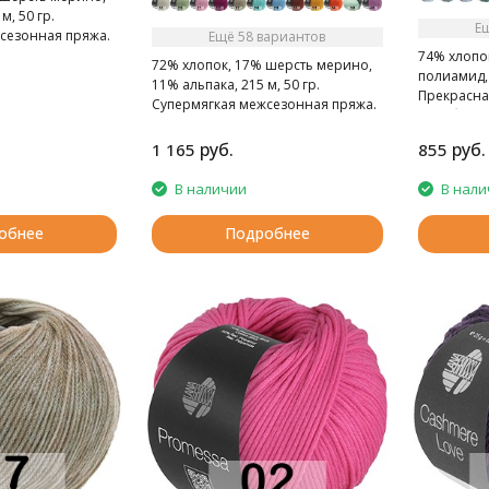
, 50 гр.
Е
сезонная пряжа.
Ещё 58 вариантов
74% хлопо
72% хлопок, 17% шерсть мерино,
полиамид, 
11% альпака, 215 м, 50 гр.
Прекрасна
Супермягкая межсезонная пряжа.
лета благ
свойствам 
руб.
руб.
1 165
855
В наличии
В нали
обнее
Подробнее