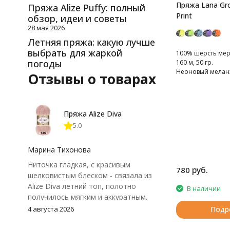
Пряжа Lana Gro
Пряжа Alize Puffy: полный
Print
обзор, идеи и советы
28 мая 2026
Летняя пряжа: какую лучше
выбрать для жаркой
100% шерсть мер
погоды
160 м, 50 гр.
Неоновый мелан
Отзывы о товарах
Пряжа Alize Diva
5.0
Марина Тихонова
Ниточка гладкая, с красивым
руб.
780
шелковистым блеском - связала из
Alize Diva летний топ, полотно
В наличии
получилось мягким и аккуратным.
Петли хорошо видны, вяжется
4 августа 2026
Подр
довольно быстро, после стирки
форма не поплыла. Единственный