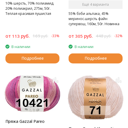
10% шерсть, 70% полиамид,
Ещё 4 варианта
20% полиакрил, 275м, 50г.
55% бэби альпака, 45%
Теплая красивая пушистая
меринос.шерсть файн
нить с блеском.
супервош, 160м, 50г. Новинка
от турецкой фабрики Gazzal
от
руб.
169
от
руб.
448
113
305
-33%
-32%
руб.
руб.
В наличии
В наличии
Подробнее
Подробнее
Пряжа Gazzal Pareo