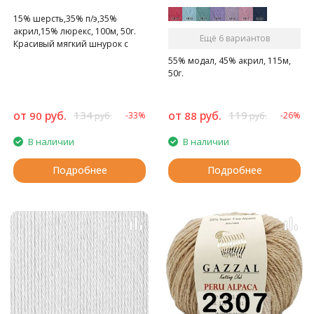
15% шерсть,35% п/э,35%
акрил,15% люрекс, 100м, 50г.
Ещё 6 вариантов
Красивый мягкий шнурок с
люрексом
55% модал, 45% акрил, 115м,
50г.
от
руб.
134
от
руб.
119
90
88
-33%
-26%
руб.
руб.
В наличии
В наличии
Подробнее
Подробнее