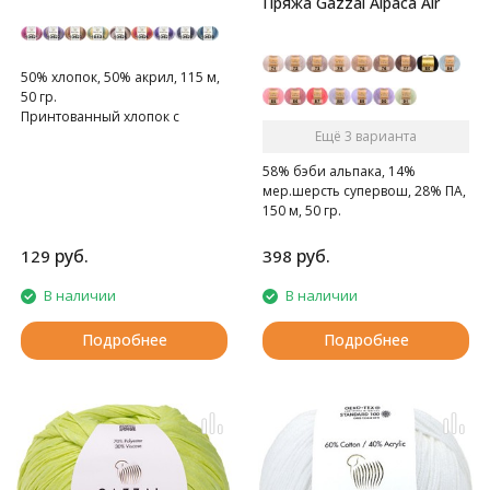
Пряжа Gazzal Alpaca Air
50% хлопок, 50% акрил, 115 м,
50 гр.
Принтованный хлопок с
акрилом.
Ещё 3 варианта
58% бэби альпака, 14%
мер.шерсть супервош, 28% ПА,
150 м, 50 гр.
Нежная, пушистая, мягкая.
руб.
руб.
129
398
В наличии
В наличии
Подробнее
Подробнее