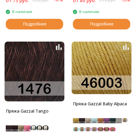
от
руб.
123
от
руб.
119
73
80
-41%
-33%
руб.
руб.
представляет собой
полиамидный шнурочек с
В наличии
В наличии
ворсом - шерстью мериноса и
акрилом.
Подробнее
Подробнее
Пряжа Gazzal Baby Alpaca
Пряжа Gazzal Tango