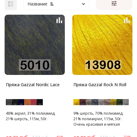
Название
Пряжа Gazzal Nordic Lace
Пряжа Gazzal Rock N Roll
48% акрил, 31% полиамид,
9% шерсть, 70% полиамид,
21% шерсть, 115м, 50г.
21% полиакрил, 115м, 50г.
Очень красивая и мягкая
пряжа для создания
праздничных вещей,