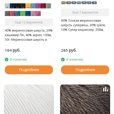
Ещё 7 вариантов
60% Тонкая мериносовая
Ещё 12 вариантов
шерсть супервош, 30% Шёлк,
10% Супер кид мохер, 200м,
40% мериносовая шерсть, 20%
25г. Тонкая пушистая пряжа
кашемир ПА, 40% акрил, 100м,
премиум класса. В составе
50г. Мериносовая шерсть и
нити натуральный шелк, кид-
кашемир - это превосходное
мохер и нежнейшая
сочетание для пряжи на
руб.
руб.
164
265
мериносовая шерсть.
осенне-зимний сезон!
В наличии
В наличии
Подробнее
Подробнее