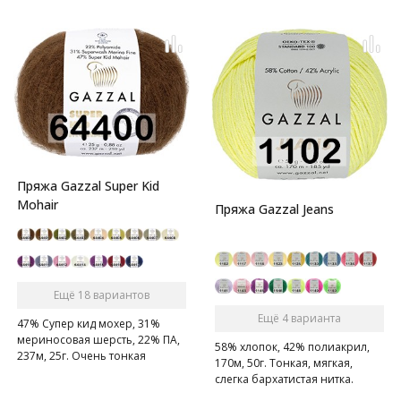
Пряжа Gazzal Super Kid
Mohair
Пряжа Gazzal Jeans
Ещё 18 вариантов
Ещё 4 варианта
47% Супер кид мохер, 31%
мериносовая шерсть, 22% ПА,
58% хлопок, 42% полиакрил,
237м, 25г. Очень тонкая
170м, 50г. Тонкая, мягкая,
нежная мохеровая ниточка.
слегка бархатистая нитка.