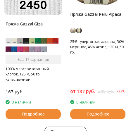
Пряжа Gazzal Peru Alpaca
Пряжа Gazzal Giza
25% супертонкая альпака, 30%
меринос, 45% акрил, 120 м, 50
гр.
Объемная, очень теплая,
Ещё 17 вариантов
уютная
100% мерсеризованный
хлопок, 125 м, 50 гр.
Качественный
мерсеризованный хлопок
от
руб.
205
руб.
137
167
-33%
руб.
В наличии
В наличии
Подробнее
Подробнее