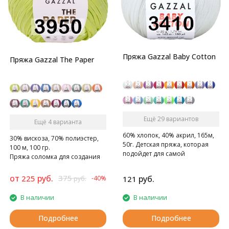
Пряжа Gazzal Baby Cotton
Пряжа Gazzal The Paper
Ещё 29 вариантов
Ещё 4 варианта
60% хлопок, 40% акрил, 165м,
30% вискоза, 70% полиэстер,
50г. Детская пряжа, которая
100 м, 100 гр.
подойдет для самой
Пряжа соломка для создания
чувствительной кожи
модных летних сумок, шляпок.
от
руб.
375
225
руб.
-40%
121
руб.
В наличии
В наличии
Подробнее
Подробнее