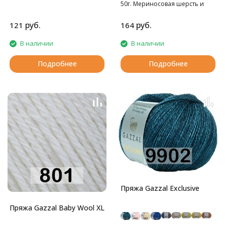
50г. Мериносовая шерсть и
кашемир - это превосходное
сочетание для пряжи на
руб.
руб.
121
164
осенне-зимний сезон!
В наличии
В наличии
Подробнее
Подробнее
Пряжа Gazzal Exclusive
Пряжа Gazzal Baby Wool XL