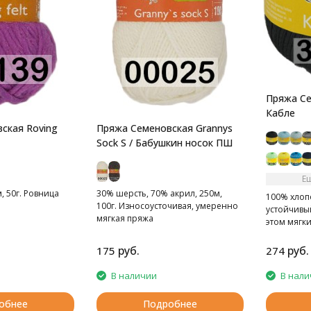
Пряжа Се
Кабле
ская Roving
Пряжа Семеновская Grannys
Sock S / Бабушкин носок ПШ
Е
, 50г. Ровница
30% шерсть, 70% акрил, 250м,
100% хлопо
100г. Износоусточивая, умеренно
устойчивы
мягкая пряжа
этом мягк
руб.
руб.
175
274
В наличии
В нали
обнее
Подробнее