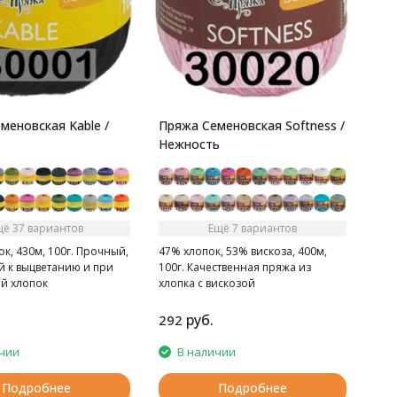
меновская Kable /
Пряжа Семеновская Softness /
Нежность
щё 37 вариантов
Ещё 7 вариантов
к, 430м, 100г. Прочный,
47% хлопок, 53% вискоза, 400м,
й к выцветанию и при
100г. Качественная пряжа из
ий хлопок
хлопка с вискозой
руб.
292
чии
В наличии
Подробнее
Подробнее