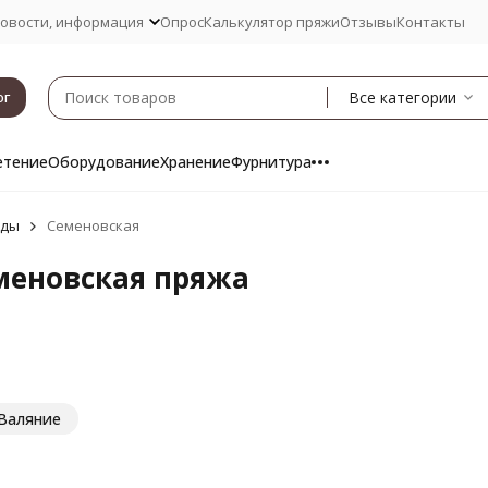
овости, информация
Опрос
Калькулятор пряжи
Отзывы
Контакты
Все категории
ог
етение
Оборудование
Хранение
Фурнитура
нды
Семеновская
меновская пряжа
Валяние