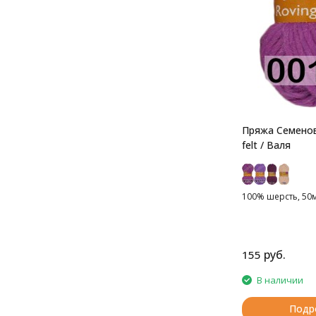
Пряжа Семенов
felt / Валя
100% шерсть, 50м
руб.
155
В наличии
Подр