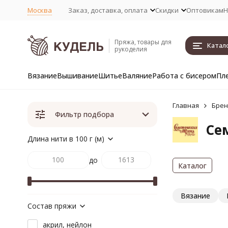
Москва
Заказ, доставка, оплата
Скидки
Оптовикам
Н
Пряжа, товары для
Катал
рукоделия
Вязание
Вышивание
Шитье
Валяние
Работа с бисером
Пл
Главная
Бре
Фильтр подбора
Се
Длина нити в 100 г (м)
до
Каталог
Вязание
Состав пряжи
акрил, нейлон