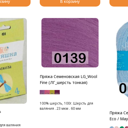
рзину
В корзину
Пряжа Семеновская LG_Wool
Fine (ЛГ_шерсть тонкая)
100% шерсть, 100г. Шерсть для
валяния . 23 мкм . 60 мм
А
Пряжа Се
Eco / Ма
для валяния