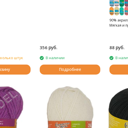
90% акрил,
Мягкая и 
руб.
руб.
356
88
сколько штук
В наличии
В нали
рзину
Подробнее