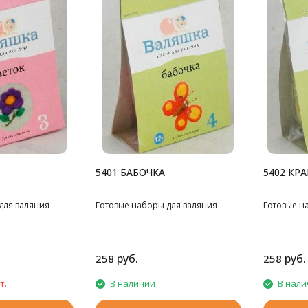
5401 БАБОЧКА
5402 КР
для валяния
Готовые наборы для валяния
Готовые н
руб.
руб.
258
258
т.
В наличии
В нали