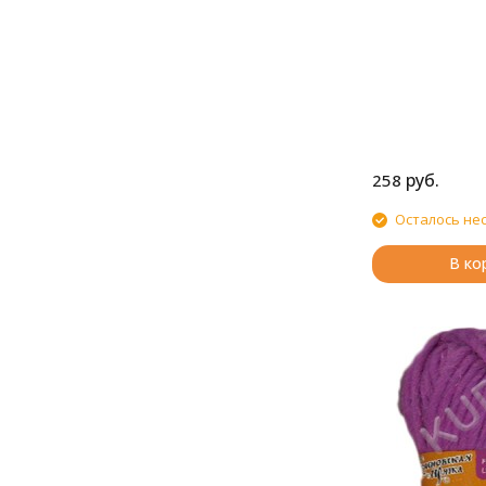
руб.
258
Осталось не
В ко