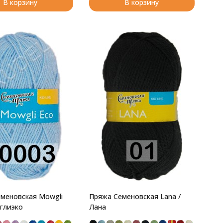
В корзину
В корзину
меновская Mowgli
Пряжа Семеновская Lana /
углиэко
Лана