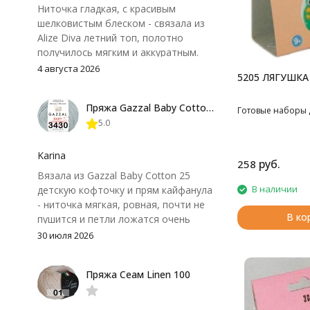
Ниточка гладкая, с красивым
шелковистым блеском - связала из
Alize Diva летний топ, полотно
получилось мягким и аккуратным.
Петли хорошо видны, вяжется
4 августа 2026
5205 ЛЯГУШКА
довольно быстро, после стирки
форма не поплыла. Единственный
Пряжа Gazzal Baby Cotton 25
нюанс - пряжа немного скользит и
Готовые наборы 
5.0
иногда расслаивается, пришлось
привыкнуть к ней и подобрать
крючок поудобнее.
Karina
руб.
258
Вязала из Gazzal Baby Cotton 25
В наличии
детскую кофточку и прям кайфанула
- ниточка мягкая, ровная, почти не
В ко
пушится и петли ложатся очень
аккуратно. После стирки полотно
30 июля 2026
осталось приятным и форму не
потеряло, цвет тоже не стал
Пряжа Сеам Linen 100
тусклее. Единственный нюанс -
моточки маленькие, расход лучше
посчитать заранее, а то мне одного