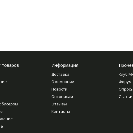
г товаров
Информация
Проче
Доставка
Клуб M
ние
О компании
Форум
Новости
Опрос
Оптовикам
Статьи
с бисером
Отзывы
ие
Контакты
ование
ие