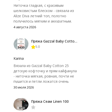
Ниточка гладкая, с красивым
шелковистым блеском - связала из
Alize Diva летний топ, полотно
получилось мягким и аккуратным.
Петли хорошо видны, вяжется
4 августа 2026
довольно быстро, после стирки
форма не поплыла. Единственный
Пряжа Gazzal Baby Cotton 25
нюанс - пряжа немного скользит и
5.0
иногда расслаивается, пришлось
привыкнуть к ней и подобрать
крючок поудобнее.
Karina
Вязала из Gazzal Baby Cotton 25
детскую кофточку и прям кайфанула
- ниточка мягкая, ровная, почти не
пушится и петли ложатся очень
аккуратно. После стирки полотно
30 июля 2026
осталось приятным и форму не
потеряло, цвет тоже не стал
Пряжа Сеам Linen 100
тусклее. Единственный нюанс -
моточки маленькие, расход лучше