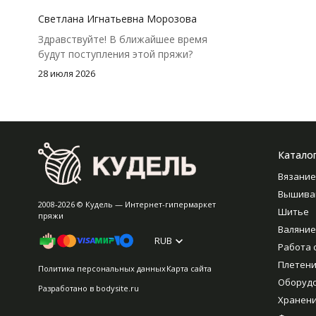
посчитать заранее, а то мне одного
чуть-чуть не хватило))
Светлана Игнатьевна Морозова
Здравствуйте! В ближайшее время
будут поступления этой пряжи?
28 июля 2026
Катало
Вязание
Вышива
2008-2026 © Кудель — Интернет-гипермаркет
Шитье
пряжи
Валяние
RUB
Работа 
Плетен
Политика персональных данных
Карта сайта
Оборуд
Разработано в
bodysite.ru
Хранен