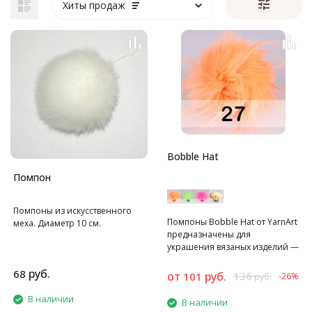
Хиты продаж
Bobble Hat
Помпон
Помпоны из искусственного
Помпоны Bobble Hat от YarnArt
меха. Диаметр 10 см.
предназначены для
украшения вязаных изделий —
шапок, шарфов.
руб.
68
от
руб.
136
101
-26%
руб.
В наличии
В наличии