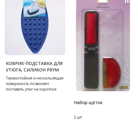
обратно. Машинка
функционирует от двух
батареек типа АА. Для чистки
лезвий рекомендуется
использовать специальную
щетку, которая поставляется с
устройством.
КОВРИК-ПОДСТАВКА ДЛЯ
УТЮГА, СИЛИКОН PRYM
Термостойкая и нескользящая
поверхность позволяет
поставить утюг на короткое
время.
Набор щёток
2 шт