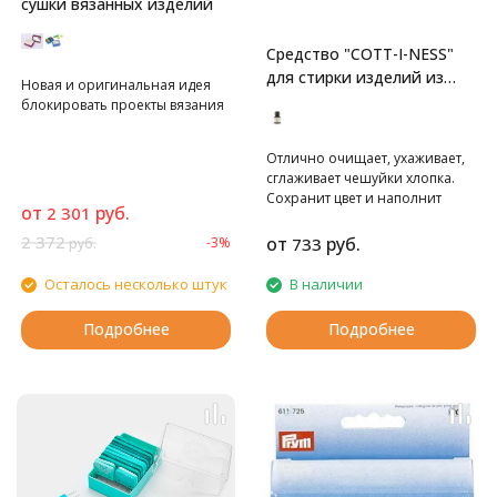
сушки вязанных изделий
Средство "COTT-I-NESS"
для стирки изделий из
Новая и оригинальная идея
хлопка и льна
блокировать проекты вязания
Отлично очищает, ухаживает,
сглаживает чешуйки хлопка.
Сохранит цвет и наполнит
от
руб.
2 301
изделие ароматом апельсина
и жасмина.
2 372
от
руб.
-3%
733
руб.
Осталось несколько штук
В наличии
Подробнее
Подробнее