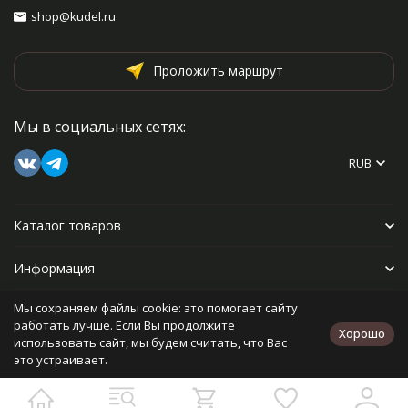
shop@kudel.ru
Проложить маршрут
Мы в социальных сетях:
RUB
Каталог товаров
Информация
Мы сохраняем файлы cookie: это помогает сайту
Прочее
работать лучше. Если Вы продолжите
Хорошо
использовать сайт, мы будем считать, что Вас
это устраивает.
Политика персональных данных
Карта сайта
Разработано в
bodysite.ru