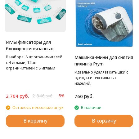
Иглы фиксаторы для
блокировки вязанных
изделий "Mindful"
В наборе: 8шт ограничителей
Машинка-Мини для снятия
с 4 иглами, 12шт
пилинга Prym
ограничителей с 8 иглами
Идеально удаляет катышки с
одежды и текстильных
изделий.
руб.
2 846
2 704
руб.
-5%
760
руб.
Осталось несколько штук
В наличии
В корзину
В корзину