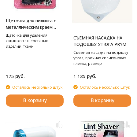
Щеточка для пилинга с
металлическим краем
Hemline
Щеточка для удаления
СЪЕМНАЯ НАСАДКА НА
катышков с шерстяных
ПОДОШВУ УТЮГА PRYM
изделий, ткани.
Съемная насадка на подошву
утюга, прочная силиконовая
пленка, размер
универсальный.
руб.
руб.
175
1 185
Осталось несколько штук
Осталось несколько штук
В корзину
В корзину