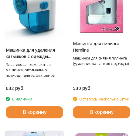
Машинка для пилинга
Машинка для удаления
Hemline
катышков с одежды
Машинка для снятия пилинга
Hobby&Pro
(удаления катышков с одежды).
Пластиковая компактная
машинка, оптимально
подходит для эффективной
очистки ткани, одежды и
мягкой мебели от
руб.
руб.
632
530
скатавшегося ворса. Снабжена
прозрачным отсеком для
В наличии
Осталось несколько штук
катышков, а также
специальной щеточкой.
В корзину
В корзину
Поскольку резервуар
прозрачный, то можно без
труда контролировать уровень
его наполнения, контейнер
легко снимается и крепится