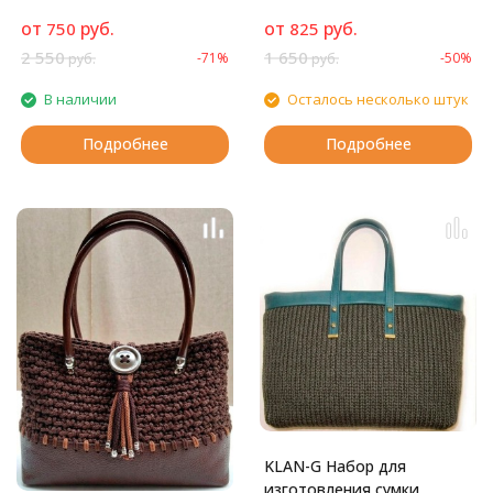
от
руб.
от
руб.
750
825
2 550
1 650
-71%
-50%
руб.
руб.
В наличии
Осталось несколько штук
Подробнее
Подробнее
KLAN-G Набор для
изготовления сумки