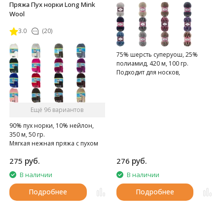
Пряжа Пух норки Long Mink
Wool
3.0
(20)
75% шерсть суперуош, 25%
полиамид, 420 м, 100 гр.
Подходит для носков,
домашних тапочек, шарфов,
шапок и т.д.
Ещё 96 вариантов
90% пух норки, 10% нейлон,
350 м, 50 гр.
Мягкая нежная пряжа с пухом
норки.
руб.
руб.
275
276
В наличии
В наличии
Подробнее
Подробнее