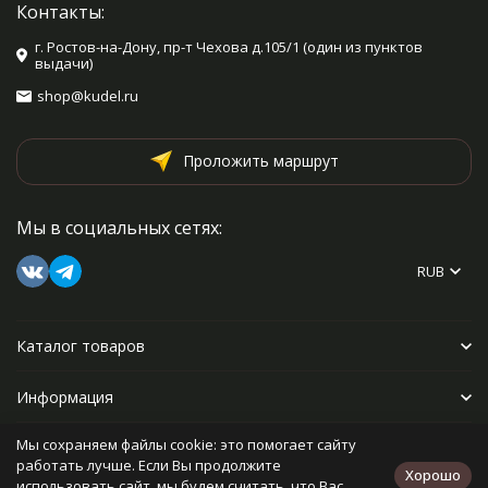
Контакты:
г. Ростов-на-Дону, пр-т Чехова д.105/1 (один из пунктов
выдачи)
shop@kudel.ru
Проложить маршрут
Мы в социальных сетях:
RUB
Каталог товаров
Информация
Мы сохраняем файлы cookie: это помогает сайту
Прочее
работать лучше. Если Вы продолжите
Хорошо
использовать сайт, мы будем считать, что Вас