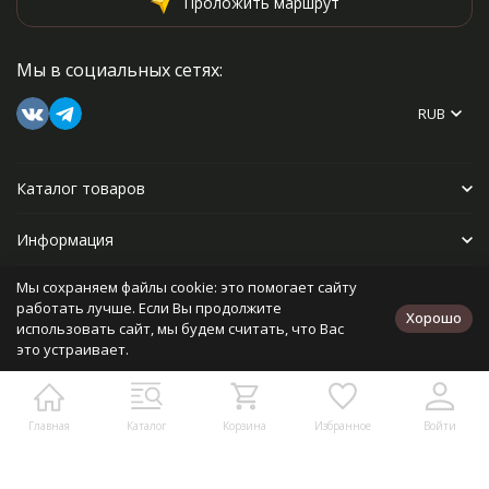
Проложить маршрут
Мы в социальных сетях:
RUB
Каталог товаров
Информация
Мы сохраняем файлы cookie: это помогает сайту
Прочее
работать лучше. Если Вы продолжите
Хорошо
использовать сайт, мы будем считать, что Вас
это устраивает.
Политика персональных данных
Карта сайта
Разработано в
bodysite.ru
Главная
Каталог
Корзина
Избранное
Войти