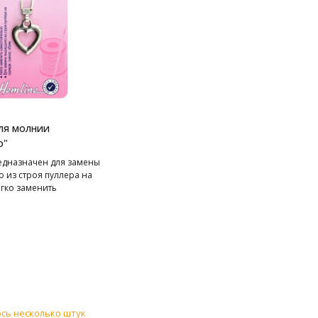
ля молнии
о"
едназначен для замены
 из строя пуллера на
егко заменить
ельно, пуллер
я.
сь несколько штук