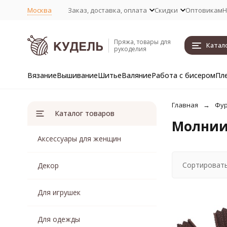
Москва
Заказ, доставка, оплата
Скидки
Оптовикам
Н
Пряжа, товары для
Катал
рукоделия
Вязание
Вышивание
Шитье
Валяние
Работа с бисером
Пл
Главная
Фур
Каталог товаров
Молнии 
Аксессуары для женщин
Сортировать
Декор
Для игрушек
Для одежды