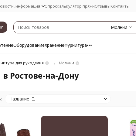
овости, информация
Опрос
Калькулятор пряжи
Отзывы
Контакты
Молнии
ог
етение
Оборудование
Хранение
Фурнитура
нитура для рукоделия
Молнии
в Ростове-на-Дону
:
Название