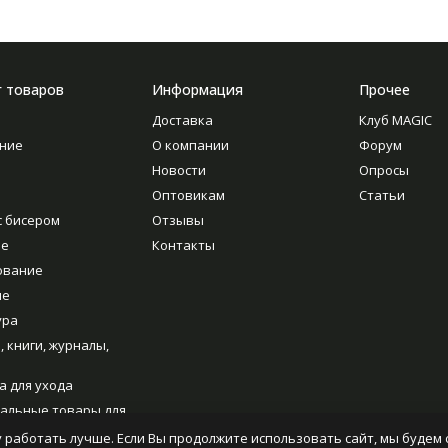
г товаров
Информация
Прочее
Доставка
Клуб MAGIC
ние
О компании
Форум
Новости
Опросы
Оптовикам
Статьи
с бисером
Отзывы
ие
Контакты
ование
ие
ура
, книги, журналы,
а для ухода
альные товары для
ия
 работать лучше. Если Вы продолжите использовать сайт, мы будем с