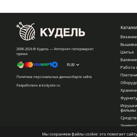
Катало
Вязание
Вышива
2008-2026 © Кудель — Интернет-гипермаркет
Шитье
пряжи
Валяние
RUB
Работа 
Плетен
Политика персональных данных
Карта сайта
Оборуд
Разработано в
bodysite.ru
Хранен
Фурнит
Игрушки
фильмы
Средств
Универс
рукодел
Мы сохраняем файлы cookie: это помогает сайту