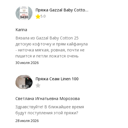
форма не поплыла. Единственный
Пряжа Gazzal Baby Cotton 25
нюанс - пряжа немного скользит и
5.0
иногда расслаивается, пришлось
привыкнуть к ней и подобрать
крючок поудобнее.
Karina
Вязала из Gazzal Baby Cotton 25
детскую кофточку и прям кайфанула
- ниточка мягкая, ровная, почти не
пушится и петли ложатся очень
аккуратно. После стирки полотно
30 июля 2026
осталось приятным и форму не
потеряло, цвет тоже не стал
Пряжа Сеам Linen 100
тусклее. Единственный нюанс -
моточки маленькие, расход лучше
посчитать заранее, а то мне одного
чуть-чуть не хватило))
Светлана Игнатьевна Морозова
Здравствуйте! В ближайшее время
будут поступления этой пряжи?
28 июля 2026