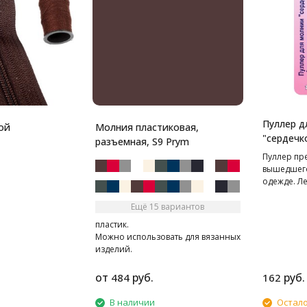
Пуллер д
ой
Молния пластиковая,
"сердечк
разъемная, S9 Prym
Пуллер пр
вышедшего
одежде. Л
самостоят
открываетс
Ещё 15 вариантов
пластик.
Можно использовать для вязанных
изделий.
от
руб.
руб.
484
162
В наличии
Остало