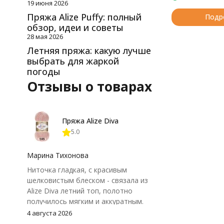
19 июня 2026
Пряжа Alize Puffy: полный
Подр
обзор, идеи и советы
28 мая 2026
Летняя пряжа: какую лучше
выбрать для жаркой
погоды
Отзывы о товарах
Пряжа Alize Diva
5.0
Марина Тихонова
Ниточка гладкая, с красивым
шелковистым блеском - связала из
Alize Diva летний топ, полотно
получилось мягким и аккуратным.
Петли хорошо видны, вяжется
4 августа 2026
довольно быстро, после стирки