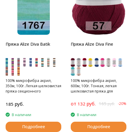
Пряжа Alize Diva Batik
Пряжа Alize Diva Fine
100% микрофибра акрил,
100% микрофибра акрил,
350м, 100г. Легкая шелковистая
600м, 100г. Тонкая, легкая
пряжа секционного
шелковистая пряжа для
окрашивания для весенних
весенних или летних вещей.
или летних вещей.
от
руб.
165
руб.
132
185
-20%
руб.
В наличии
В наличии
Подробнее
Подробнее