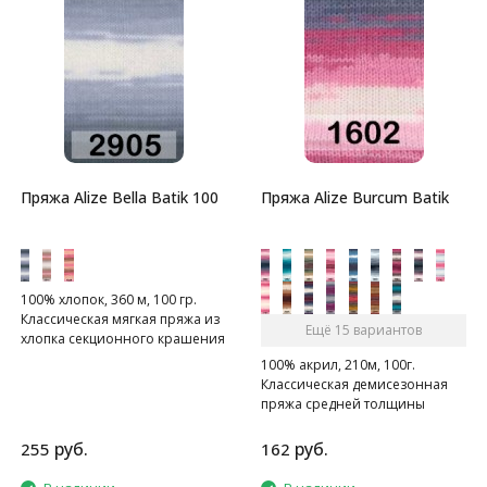
Пряжа Alize Bella Batik 100
Пряжа Alize Burcum Batik
100% хлопок, 360 м, 100 гр.
Классическая мягкая пряжа из
Ещё 15 вариантов
хлопка секционного крашения
с длинными переходами
100% акрил, 210м, 100г.
цветов.
Классическая демисезонная
пряжа средней толщины
длинно-секционного
крашения.
руб.
руб.
255
162