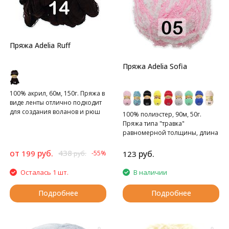
Пряжа Adelia Ruff
Пряжа Adelia Sofia
100% акрил, 60м, 150г. Пряжа в
виде ленты отлично подходит
для создания воланов и рюш
100% полиэстер, 90м, 50г.
Пряжа типа "травка"
равномерной толщины, длина
ворса 0,5 см
от
руб.
438
199
руб.
-55%
123
руб.
Осталась 1 шт.
В наличии
Подробнее
Подробнее