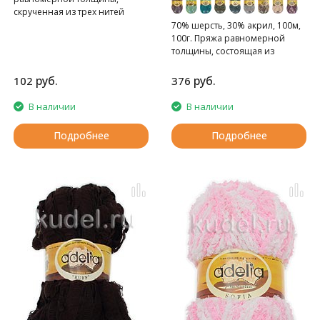
скрученная из трех нитей
70% шерсть, 30% акрил, 100м,
100г. Пряжа равномерной
толщины, состоящая из
четырех чистошерстяных
нитей, каждая из которых
руб.
руб.
102
376
переплетена с тонкой
акриловой нитью.
В наличии
В наличии
Подробнее
Подробнее