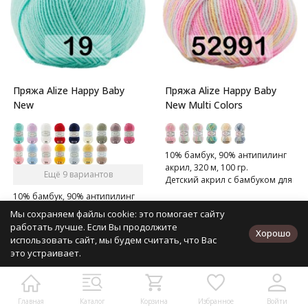
Пряжа Alize Happy Baby
Пряжа Alize Happy Baby
New
New Multi Colors
10% бамбук, 90% антипилинг
акрил, 320 м, 100 гр.
Ещё 9 вариантов
Детский акрил с бамбуком для
мягкости.
10% бамбук, 90% антипилинг
акрил, 320 м, 100 гр.
Мы сохраняем файлы cookie: это помогает сайту
Детский акрил с бамбуком для
работать лучше. Если Вы продолжите
Хорошо
мягкости.
использовать сайт, мы будем считать, что Вас
руб.
руб.
165
185
это устраивает.
В наличии
В наличии
Подробнее
Подробнее
Главная
Каталог
Корзина
Избранное
Войти