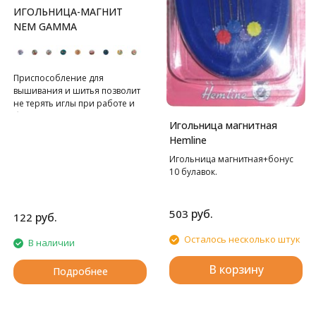
ИГОЛЬНИЦА-МАГНИТ
NEM GAMMA
Приспособление для
вышивания и шитья позволит
не терять иглы при работе и
безопасно хранить их.
Игольница магнитная
Игольницу можно
Hemline
использовать, как держатель
для схем.
Игольница магнитная+бонус
10 булавок.
руб.
503
руб.
122
Осталось несколько штук
В наличии
В корзину
Подробнее