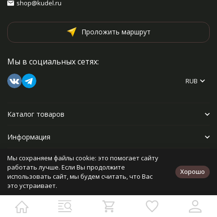
shop@kudel.ru
Проложить маршрут
Мы в социальных сетях:
RUB
Каталог товаров
Информация
Мы сохраняем файлы cookie: это помогает сайту
Прочее
работать лучше. Если Вы продолжите
Хорошо
использовать сайт, мы будем считать, что Вас
это устраивает.
Политика персональных данных
Карта сайта
Разработано в
bodysite.ru