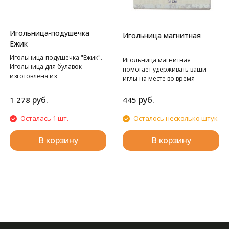
Игольница-подушечка
Игольница магнитная
Ежик
Игольница-подушечка "Ежик".
Игольница магнитная
Игольница для булавок
помогает удерживать ваши
изготовлена из
иглы на месте во время
хлопчатобумажной ткани с
вышивания, шитья, стежки
классическим цветочным
рукоделия. Поместите
руб.
руб.
1 278
445
принтом, выполненным в
декоративную сторону с
стиле декоративно-
магнитом поверх ткани и
Осталась 1 шт.
Осталось несколько штук
прикладного искусства. Новая
поместите магнитный диск под
игольница для булавок в
ткань. Дизайн магнитной
В корзину
В корзину
форме Еж. Идеальное
иголницы - растительный в
дополнение к вашей
синих тонах. Размер
столешнице.
игольницы: 3 x 5 мм.