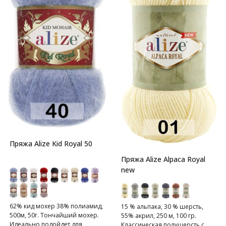
Пряжа Alize Kid Royal 50
Пряжа Alize Alpaca Royal
new
62% кид мохер 38% полиамид,
15 % альпака, 30 % шерсть,
500м, 50г. Тончайший мохер.
55% акрил, 250 м, 100 гр.
Идеально подойдет для
Классическая полушерсть с