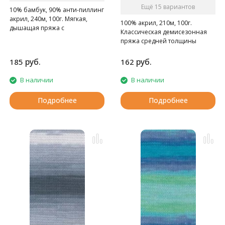
Ещё 15 вариантов
10% бамбук, 90% анти-пиллинг
акрил, 240м, 100г. Мягкая,
100% акрил, 210м, 100г.
дышащая пряжа с
Классическая демисезонная
нескатывающимся акрилом.
пряжа средней толщины
длинно-секционного
крашения.
руб.
руб.
185
162
В наличии
В наличии
Подробнее
Подробнее