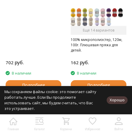
Ещё 14 вариантов
100% микрополиэстер, 120м,
100г. Плюшевая пряжа для
детей.
руб.
руб.
702
162
В наличии
В наличии
Подробнее
Подробнее
Мы сохраняем файлы cookie: это помогает сайту
работать лучше. Если Вы продолжите
Хорошо
Показать все
использовать сайт, мы будем считать, что Вас
это устраивает.
1
2
...
39
Главная
Каталог
Корзина
Избранное
Войти