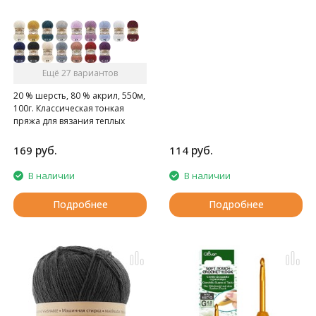
мягкая, слегка бархатистая
нитка. Очень приятная на
ощупь.
Ещё 27 вариантов
20 % шерсть, 80 % акрил, 550м,
100г. Классическая тонкая
пряжа для вязания теплых
пушистых вещей.
руб.
руб.
169
114
В наличии
В наличии
Подробнее
Подробнее