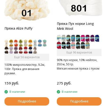
Пряжа Пух норки Long
Пряжа Alize Puffy
Mink Wool
Ещё 96 вариантов
Ещё 56 вариантов
90% пух норки, 10% нейлон,
350 м, 50 гр.
100% микрополиэстер, 9.2м,
Мягкая нежная пряжа с пухом
100г. Пряжа для вязания
норки.
руками.
руб.
руб.
159
275
В наличии
В наличии
Подробнее
Подробнее