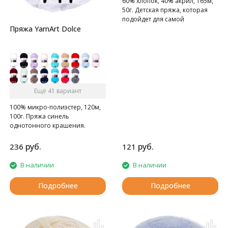
60% хлопок, 40% акрил, 165м,
50г. Детская пряжа, которая
подойдет для самой
чувствительной кожи
Пряжа YarnArt Dolce
Ещё 41 вариант
100% микро-полиэстер, 120м,
100г. Пряжа синель
однотонного крашения.
руб.
руб.
236
121
В наличии
В наличии
Подробнее
Подробнее