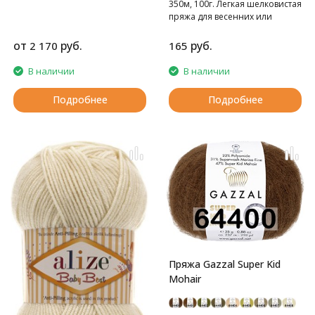
350м, 100г. Легкая шелковистая
пряжа для весенних или
летних вещей.
от
руб.
руб.
2 170
165
В наличии
В наличии
Подробнее
Подробнее
Пряжа Gazzal Super Kid
Mohair