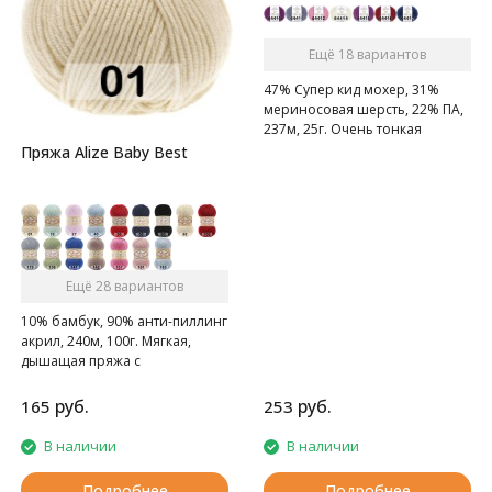
Ещё 18 вариантов
47% Супер кид мохер, 31%
мериносовая шерсть, 22% ПА,
237м, 25г. Очень тонкая
нежная мохеровая ниточка.
Пряжа Alize Baby Best
Ещё 28 вариантов
10% бамбук, 90% анти-пиллинг
акрил, 240м, 100г. Мягкая,
дышащая пряжа с
нескатывающимся акрилом.
руб.
руб.
165
253
В наличии
В наличии
Подробнее
Подробнее