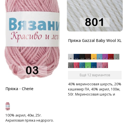
Пряжа Gazzal Baby Wool XL
Ещё 12 вариантов
40% мериносовая шерсть, 20%
Пряжа - Cherie
кашемир ПА, 40% акрил, 100м,
50г. Мериносовая шерсть и
кашемир - это превосходное
сочетание для пряжи на
осенне-зимний сезон!
100% акрил, 40м, 25г.
Акриловая пряжа недорого.