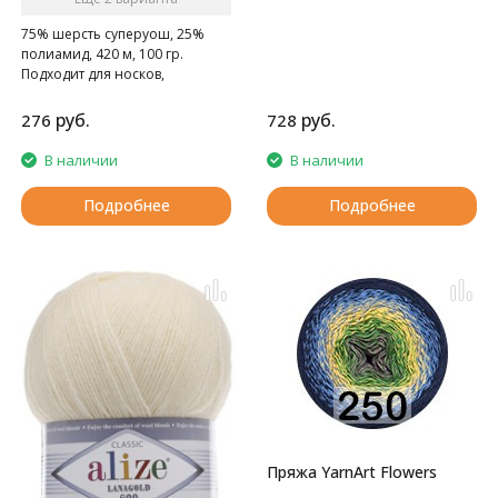
75% шерсть суперуош, 25%
полиамид, 420 м, 100 гр.
Подходит для носков,
домашних тапочек, шарфов,
шапок и т.д.
руб.
руб.
276
728
В наличии
В наличии
Подробнее
Подробнее
Пряжа YarnArt Flowers