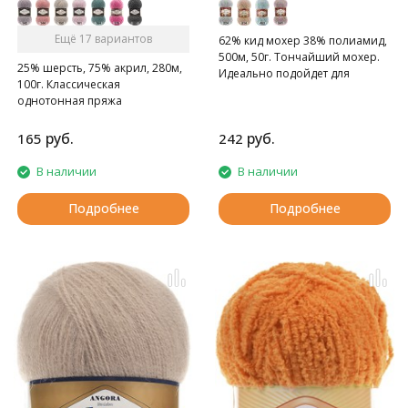
Ещё 17 вариантов
62% кид мохер 38% полиамид,
500м, 50г. Тончайший мохер.
25% шерсть, 75% акрил, 280м,
Идеально подойдет для
100г. Классическая
шалей, воздушных накидок.
однотонная пряжа
руб.
руб.
165
242
В наличии
В наличии
Подробнее
Подробнее