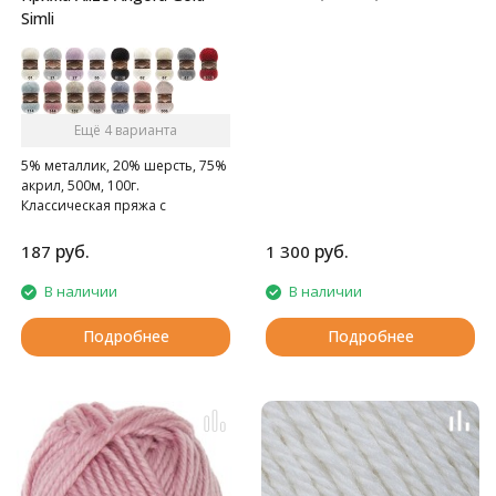
суперкидмохер.
Simli
Ещё 4 варианта
5% металлик, 20% шерсть, 75%
акрил, 500м, 100г.
Классическая пряжа с
люрексом.
руб.
руб.
187
1 300
В наличии
В наличии
Подробнее
Подробнее