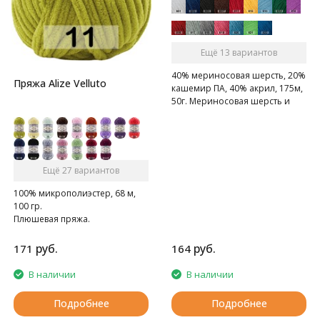
Ещё 13 вариантов
40% мериносовая шерсть, 20%
Пряжа Alize Velluto
кашемир ПА, 40% акрил, 175м,
50г. Мериносовая шерсть и
кашемир - это превосходное
сочетание для пряжи на
осенне-зимний сезон!
Ещё 27 вариантов
100% микрополиэстер, 68 м,
100 гр.
Плюшевая пряжа.
руб.
руб.
171
164
В наличии
В наличии
Подробнее
Подробнее