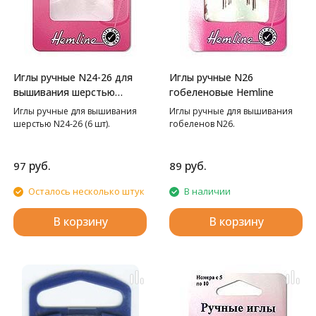
Иглы ручные N24-26 для
Иглы ручные N26
вышивания шерстью
гобеленовые Hemline
Hemline
Иглы ручные для вышивания
Иглы ручные для вышивания
шерстью N24-26 (6 шт).
гобеленов N26.
руб.
руб.
97
89
Осталось несколько штук
В наличии
В корзину
В корзину