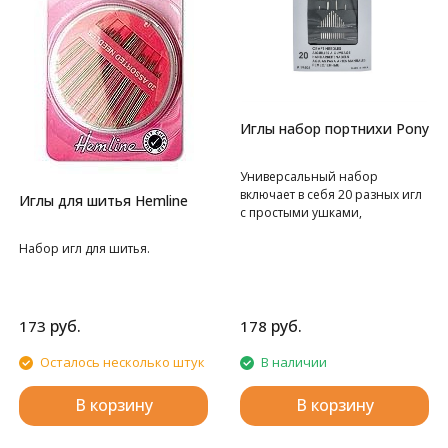
Иглы набор портнихи Pony
Универсальный набор
включает в себя 20 разных игл
Иглы для шитья Hemline
с простыми ушками,
подходящих практически для
Набор игл для шитья.
любого вида ручного шитья,
включая наметку, ремонт
текстиля или вышивку.
руб.
руб.
173
178
Осталось несколько штук
В наличии
В корзину
В корзину