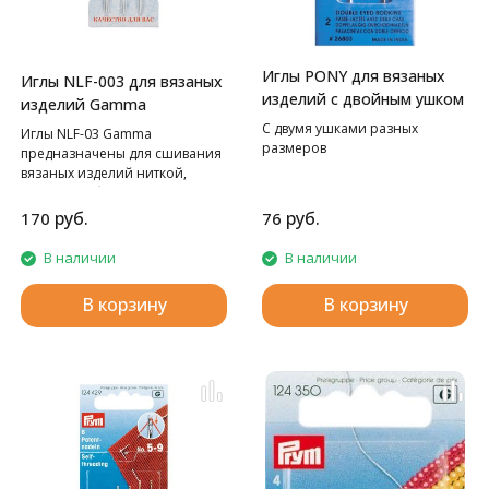
Иглы PONY для вязаных
Иглы NLF-003 для вязаных
изделий с двойным ушком
изделий Gamma
С двумя ушками разных
Иглы NLF-03 Gamma
размеров
предназначены для сшивания
вязаных изделий ниткой,
пряжей любой толщины.
Специальное покрытие
руб.
руб.
170
76
обеспечивает хорошее
скольжение нити. Широкое
В наличии
В наличии
ушко позволяет легкого
вдевать нить любой толщины.
В корзину
В корзину
Иглы безопасные в
использовании за счет
закругленного кончика.
В набор входят: 8, 9.2, 10.9 см.