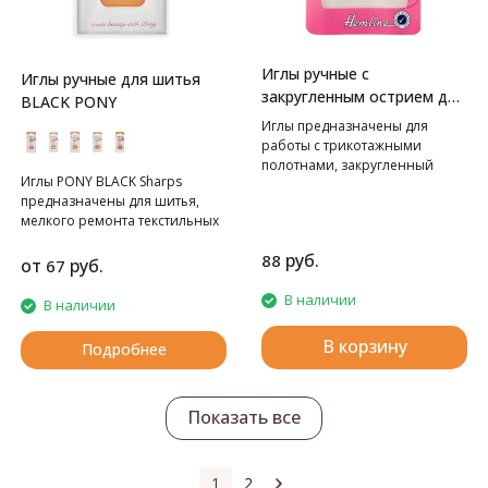
Иглы ручные с
Иглы ручные для шитья
закругленным острием для
BLACK PONY
трикотажа Hemline
Иглы предназначены для
работы с трикотажными
полотнами, закругленный
Иглы PONY BLACK Sharps
кончик острой иглы не
предназначены для шитья,
позволит повредить ткань.
мелкого ремонта текстильных
Длина: в наборе 32-42 мм
изделий, вышивания в
руб.
88
различных техниках. Имеют
от
руб.
67
полностью черную не
отражающую поверхность,
В наличии
В наличии
которая хорошо видна на
ярких и белых материалах и
В корзину
Подробнее
приятна для глаз. Иглы серии
PONY Black не вызывают
аллергии, поскольку при их
Показать все
производстве не используются
технологии никелирования.
Изготовлены из
высокоуглеродистой
1
2