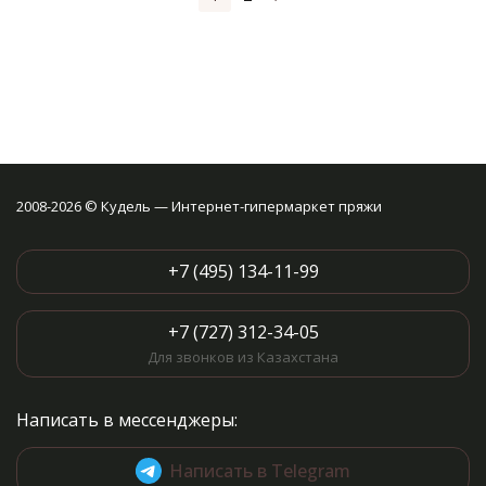
оксидированной стали,
устойчивой к коррозии.
Прочные, гладкие и с
идеальным острием – при
правильном использовании
такие иглы прослужат вам
долго.
2008-2026 © Кудель — Интернет-гипермаркет пряжи
+7 (495) 134-11-99
+7 (727) 312-34-05
Для звонков из Казахстана
Написать в мессенджеры:
Написать в Telegram