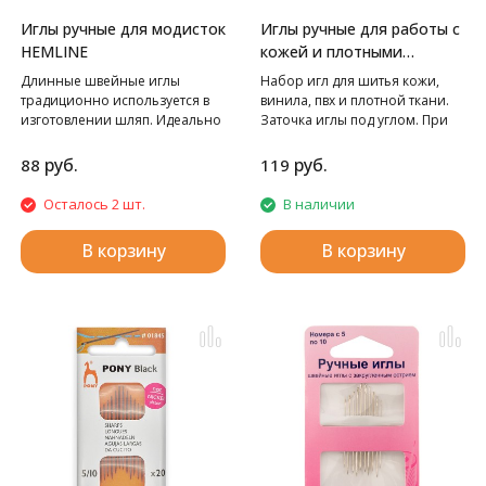
Иглы ручные для модисток
Иглы ручные для работы с
HEMLINE
кожей и плотными
материалами HEMLINE
Длинные швейные иглы
Набор игл для шитья кожи,
традиционно используется в
винила, пвх и плотной ткани.
изготовлении шляп. Идеально
Заточка иглы под углом. При
подходит для сшивания и
шитье на коже не остается
наметки. Длина: в наборе 42-
следов от прокола иглы.
руб.
руб.
88
119
57 мм
Длина: в наборе 38-45 мм
Осталось 2 шт.
В наличии
В корзину
В корзину