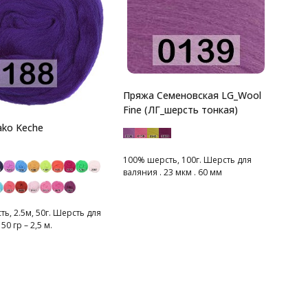
Пряжа Семеновская LG_Wool
Fine (ЛГ_шерсть тонкая)
ko Keche
100% шерсть, 100г. Шерсть для
валяния . 23 мкм . 60 мм
ь, 2.5м, 50г. Шерсть для
50 гр – 2,5 м.