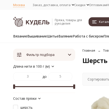
Москва
Заказ, доставка, оплата
Скидки
Оптовикам
Н
Пряжа, товары для
Катал
рукоделия
Вязание
Вышивание
Шитье
Валяние
Работа с бисером
Пл
Главная
Тов
Фильтр подбора
Шерсть 
Длина нити в 100 г (м)
до
Сортировать
Состав пряжи
шерсть