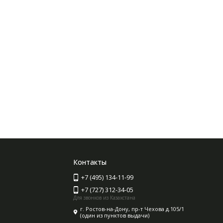
Контакты
+7 (495) 134-11-99
+7 (727) 312-34-05
Для звонков из Казахстана
г. Ростов-на-Дону, пр-т Чехова д.105/1
(один из пунктов выдачи)