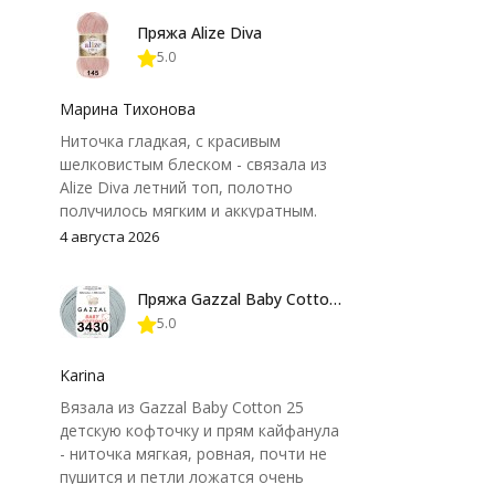
Пряжа Alize Diva
5.0
Марина Тихонова
Ниточка гладкая, с красивым
шелковистым блеском - связала из
Alize Diva летний топ, полотно
получилось мягким и аккуратным.
Петли хорошо видны, вяжется
4 августа 2026
довольно быстро, после стирки
форма не поплыла. Единственный
Пряжа Gazzal Baby Cotton 25
нюанс - пряжа немного скользит и
5.0
иногда расслаивается, пришлось
привыкнуть к ней и подобрать
крючок поудобнее.
Karina
Вязала из Gazzal Baby Cotton 25
детскую кофточку и прям кайфанула
- ниточка мягкая, ровная, почти не
пушится и петли ложатся очень