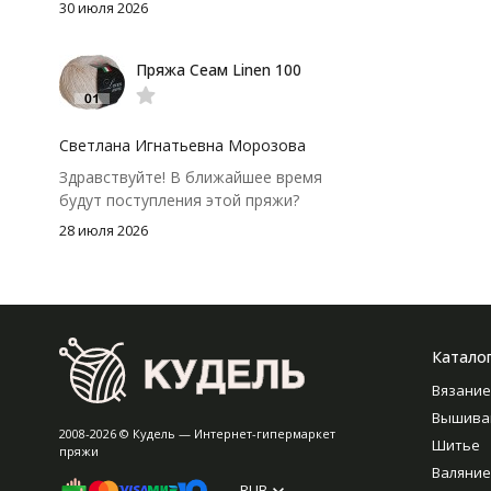
аккуратно. После стирки полотно
30 июля 2026
осталось приятным и форму не
потеряло, цвет тоже не стал
Пряжа Сеам Linen 100
тусклее. Единственный нюанс -
моточки маленькие, расход лучше
посчитать заранее, а то мне одного
чуть-чуть не хватило))
Светлана Игнатьевна Морозова
Здравствуйте! В ближайшее время
будут поступления этой пряжи?
28 июля 2026
Катало
Вязание
Вышива
2008-2026 © Кудель — Интернет-гипермаркет
Шитье
пряжи
Валяние
RUB