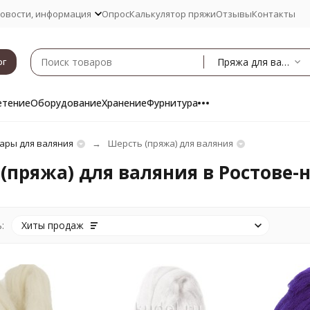
овости, информация
Опрос
Калькулятор пряжи
Отзывы
Контакты
Пряжа для валяния
ог
етение
Оборудование
Хранение
Фурнитура
ары для валяния
Шерсть (пряжа) для валяния
(пряжа) для валяния в Ростове-
:
Хиты продаж