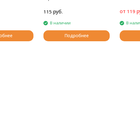
от
р
руб.
119
115
В наличии
В нали
обнее
Подробнее