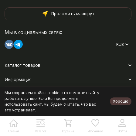
Проложить маршрут
Мы в социальных сетях:
RUB
Каталог товаров
Информация
Мы сохраняем файлы cookie: это помогает сайту
Прочее
работать лучше. Если Вы продолжите
Хорошо
использовать сайт, мы будем считать, что Вас
это устраивает.
Политика персональных данных
Карта сайта
Разработано в
bodysite.ru
Главная
Каталог
Корзина
Избранное
Войти