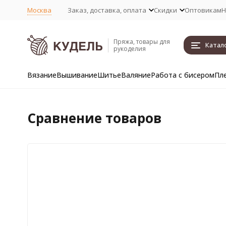
Москва
Заказ, доставка, оплата
Скидки
Оптовикам
Н
Пряжа, товары для
Катал
рукоделия
Вязание
Вышивание
Шитье
Валяние
Работа с бисером
Пл
Сравнение товаров