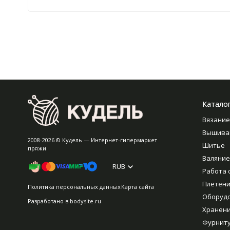
Катало
Вязание
Вышива
2008-2026 © Кудель — Интернет-гипермаркет
Шитье
пряжи
Валяние
RUB
Работа 
Плетен
Политика персональных данных
Карта сайта
Оборуд
Разработано в
bodysite.ru
Хранен
Фурнит