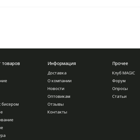
г товаров
Информация
Прочее
Доставка
Клуб MAGIC
ние
О компании
Форум
Новости
Опросы
Оптовикам
Статьи
с бисером
Отзывы
ие
Контакты
ование
ие
ура