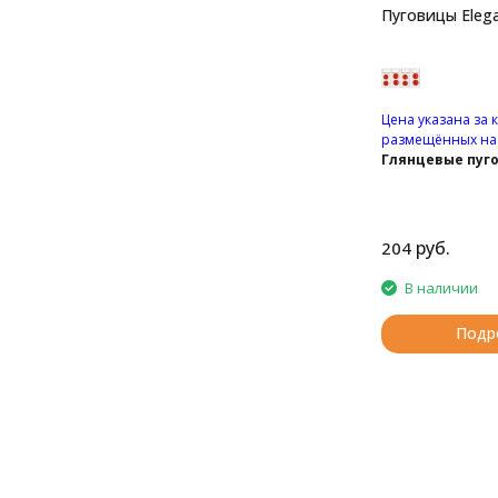
Пуговицы Elega
Цена указана за 
размещённых на 
Глянцевые пуг
четырьмя отве
руб.
204
В наличии
Подр