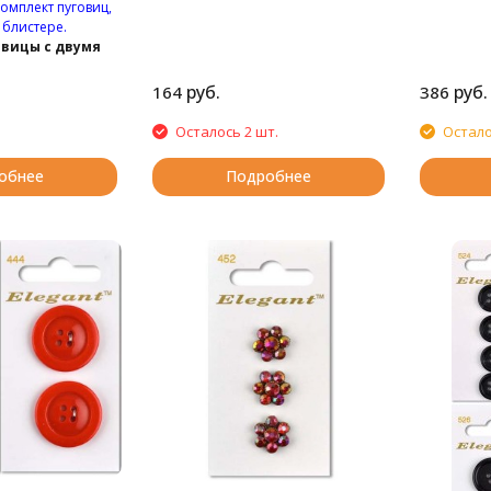
комплект пуговиц,
блистере.
овицы с двумя
руб.
руб.
164
386
Осталось 2 шт.
Остало
обнее
Подробнее