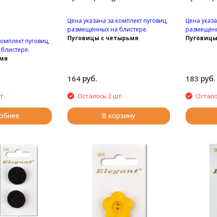
Цена указана за комплект пуговиц,
Цена указа
размещённых на блистере.
размещённ
Пуговицы с четырьмя
Пуговицы
комплект пуговиц,
отверстиями.
отверсти
блистере.
умя
руб.
руб.
164
183
т.
Осталось 2 шт.
Остало
обнее
В корзину