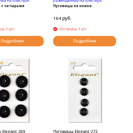
ых на блистере.
размещённых на блистере.
 с четырьмя
Пуговицы на ножке.
ями.
руб.
164
сь 1 шт.
Осталась 1 шт.
Подробнее
Подробнее
 Elegant 269
Пуговицы Elegant 272