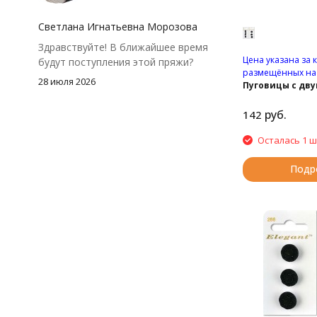
посчитать заранее, а то мне одного
чуть-чуть не хватило))
Светлана Игнатьевна Морозова
Здравствуйте! В ближайшее время
Цена указана за 
будут поступления этой пряжи?
размещённых на 
28 июля 2026
Пуговицы с дв
отверстиями.
руб.
142
Осталась 1 ш
Подр