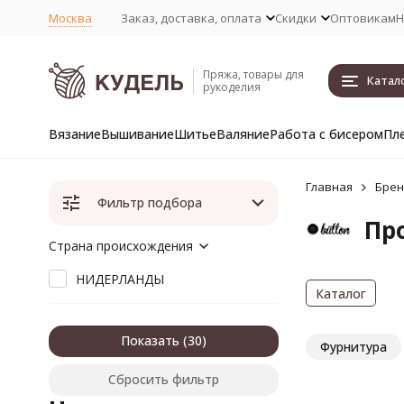
Москва
Заказ, доставка, оплата
Скидки
Оптовикам
Н
Пряжа, товары для
Катал
рукоделия
Вязание
Вышивание
Шитье
Валяние
Работа с бисером
Пл
Главная
Бре
Фильтр подбора
Пр
Страна происхождения
НИДЕРЛАНДЫ
Каталог
Показать
Фурнитура
Сбросить фильтр