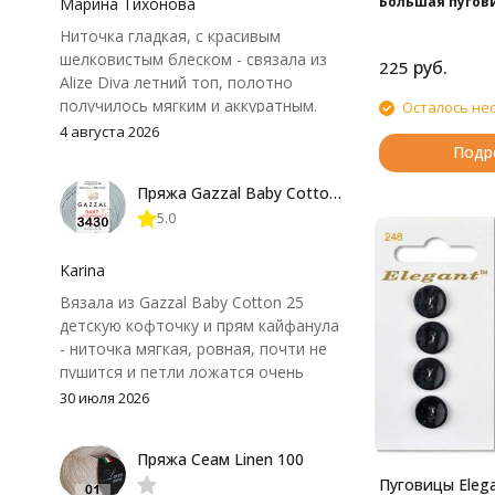
Большая пугов
Марина Тихонова
отверстиями.
Ниточка гладкая, с красивым
шелковистым блеском - связала из
руб.
225
Alize Diva летний топ, полотно
получилось мягким и аккуратным.
Осталось не
Петли хорошо видны, вяжется
4 августа 2026
довольно быстро, после стирки
Подр
форма не поплыла. Единственный
Пряжа Gazzal Baby Cotton 25
нюанс - пряжа немного скользит и
5.0
иногда расслаивается, пришлось
привыкнуть к ней и подобрать
крючок поудобнее.
Karina
Вязала из Gazzal Baby Cotton 25
детскую кофточку и прям кайфанула
- ниточка мягкая, ровная, почти не
пушится и петли ложатся очень
аккуратно. После стирки полотно
30 июля 2026
осталось приятным и форму не
потеряло, цвет тоже не стал
Пряжа Сеам Linen 100
тусклее. Единственный нюанс -
Пуговицы Elega
моточки маленькие, расход лучше