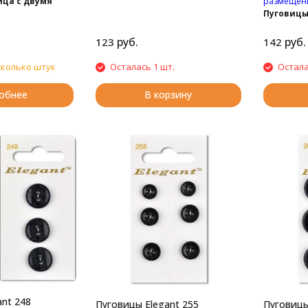
размещённ
ица с двумя
Пуговицы
отверсти
руб.
руб.
123
142
сколько штук
Осталась 1 шт.
Остала
обнее
В корзину
nt 248
Пуговицы Elegant 255
Пуговицы