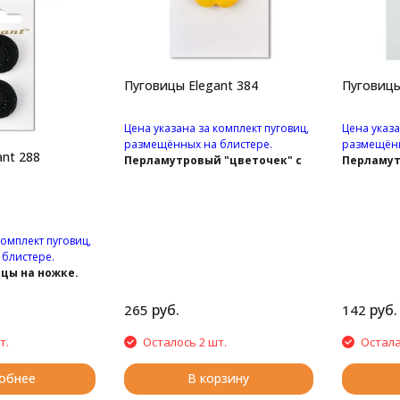
Пуговицы Elegant 384
Пуговицы
Цена указана за комплект пуговиц,
Цена указа
размещённых на блистере.
размещённ
nt 288
Перламутровый "цветочек" с
Перламут
двумя отверстиями.
двумя от
комплект пуговиц,
блистере.
цы на ножке.
руб.
руб.
265
142
т.
Осталось 2 шт.
Остала
обнее
В корзину