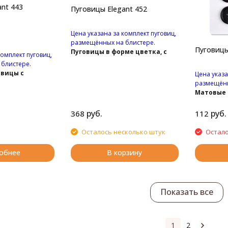
nt 443
Пуговицы Elegant 452
Цена указана за комплект пуговиц,
размещённых на блистере.
Пуговицы
Пуговицы в форме цветка, с
комплект пуговиц,
красным стразами на ножке.
блистере.
овицы с
Цена указа
рстиями.
размещённ
Матовые 
отверсти
руб.
руб.
368
112
Осталось несколько штук
Остало
обнее
В корзину
Показать все
1
2