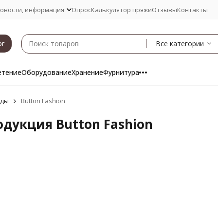
овости, информация
Опрос
Калькулятор пряжи
Отзывы
Контакты
Все категории
ог
етение
Оборудование
Хранение
Фурнитура
нды
Button Fashion
одукция Button Fashion