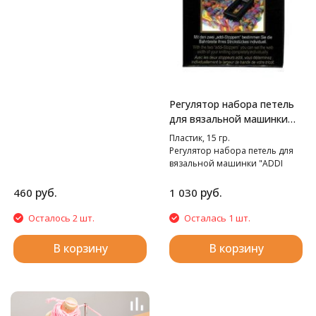
Регулятор набора петель
для вязальной машинки
"Addi Express"и "Addi
Пластик, 15 гр.
Express Kingsize"
Регулятор набора петель для
вязальной машинки "ADDI
Express" и "ADDI Express
Kingsize".
руб.
руб.
460
1 030
Осталось 2 шт.
Осталась 1 шт.
В корзину
В корзину