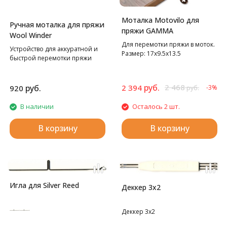
Моталка Motovilo для
Ручная моталка для пряжи
пряжи GAMMA
Wool Winder
Для перемотки пряжи в моток.
Устройство для аккуратной и
Размер: 17х9.5х13.5
быстрой перемотки пряжи
руб.
2 468
руб.
2 394
920
-3%
руб.
В наличии
Осталось 2 шт.
В корзину
В корзину
Игла для Silver Reed
Деккер 3х2
Деккер 3х2