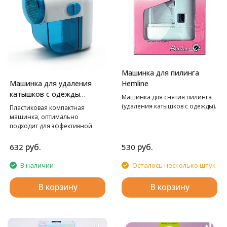
Машинка для пилинга
Машинка для удаления
Hemline
катышков с одежды
Машинка для снятия пилинга
Hobby&Pro
(удаления катышков с одежды).
Пластиковая компактная
машинка, оптимально
подходит для эффективной
очистки ткани, одежды и
мягкой мебели от
руб.
руб.
632
530
скатавшегося ворса. Снабжена
прозрачным отсеком для
В наличии
Осталось несколько штук
катышков, а также
специальной щеточкой.
В корзину
В корзину
Поскольку резервуар
прозрачный, то можно без
труда контролировать уровень
его наполнения, контейнер
легко снимается и крепится