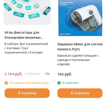
Иглы фиксаторы для
блокировки вязанных
изделий "Mindful"
В наборе: 8шт ограничителей
Машинка-Мини для снятия
с 4 иглами, 12шт
пилинга Prym
ограничителей с 8 иглами
Идеально удаляет катышки с
одежды и текстильных
изделий.
руб.
2 846
2 704
руб.
-5%
760
руб.
Осталось несколько штук
В наличии
В корзину
В корзину