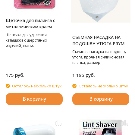
Щеточка для пилинга с
металлическим краем
Hemline
Щеточка для удаления
СЪЕМНАЯ НАСАДКА НА
катышков с шерстяных
ПОДОШВУ УТЮГА PRYM
изделий, ткани.
Съемная насадка на подошву
утюга, прочная силиконовая
пленка, размер
универсальный.
руб.
руб.
175
1 185
Осталось несколько штук
Осталось несколько штук
В корзину
В корзину