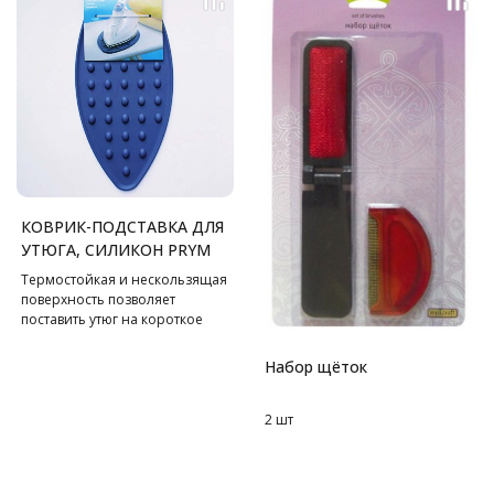
обратно. Машинка
функционирует от двух
батареек типа АА. Для чистки
лезвий рекомендуется
использовать специальную
щетку, которая поставляется с
устройством.
КОВРИК-ПОДСТАВКА ДЛЯ
УТЮГА, СИЛИКОН PRYM
Термостойкая и нескользящая
поверхность позволяет
поставить утюг на короткое
время.
Набор щёток
2 шт