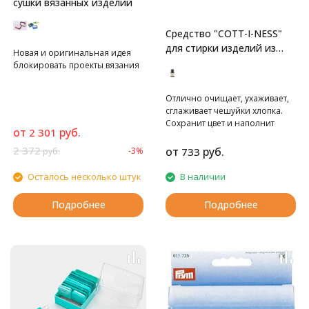
сушки вязанных изделий
Средство "COTT-I-NESS"
для стирки изделий из
Новая и оригинальная идея
хлопка и льна
блокировать проекты вязания
Отлично очищает, ухаживает,
сглаживает чешуйки хлопка.
Сохранит цвет и наполнит
от
руб.
2 301
изделие ароматом апельсина
и жасмина.
2 372
от
руб.
-3%
733
руб.
Осталось несколько штук
В наличии
Подробнее
Подробнее