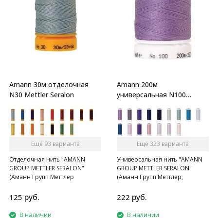
Amann 30м отделочная
Amann 200м
N30 Mettler Seralon
универсальная N100
Mettler Seralon
Ещё 93 варианта
Ещё 323 варианта
Отделочная нить "AMANN
Универсальная нить "AMANN
GROUP METTLER SERALON"
GROUP METTLER SERALON"
(Аманн Групп Меттлер
(Аманн Групп Меттлер,
Сералон), N 30 , катушка 30 м,
Сералон), N 100, катушка 200 м,
120 цветов.
350 цветов.
руб.
руб.
125
222
В наличии
В наличии