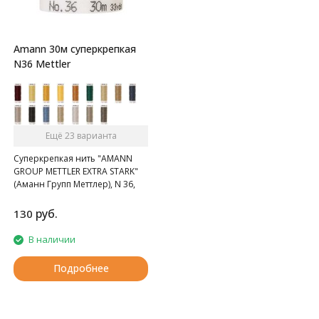
Amann 30м суперкрепкая
N36 Mettler
Ещё 23 варианта
Суперкрепкая нить "AMANN
GROUP METTLER EXTRA STARK"
(Аманн Групп Меттлер), N 36,
катушка 30 м, 52 цвета.
руб.
130
В наличии
Подробнее