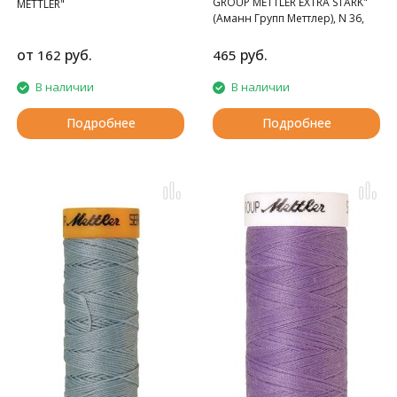
GROUP METTLER EXTRA STARK"
METTLER"
(Аманн Групп Меттлер), N 36,
катушка 125 м, 30 цвета.
от
руб.
руб.
162
465
В наличии
В наличии
Подробнее
Подробнее