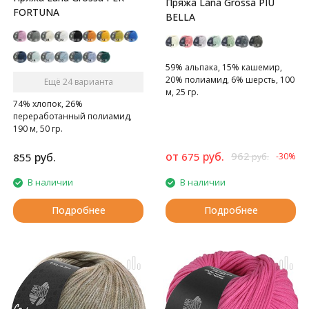
Пряжа Lana Grossa PIU
FORTUNA
BELLA
59% альпака, 15% кашемир,
20% полиамид, 6% шерсть, 100
Ещё 24 варианта
м, 25 гр.
74% хлопок, 26%
Тонкая и мягкая пряжа
переработанный полиамид,
190 м, 50 гр.
Прекрасная пряжа для весны и
лета благодаря охлаждающим
от
руб.
962
руб.
675
855
-30%
руб.
свойствам хлопка.
В наличии
В наличии
Подробнее
Подробнее