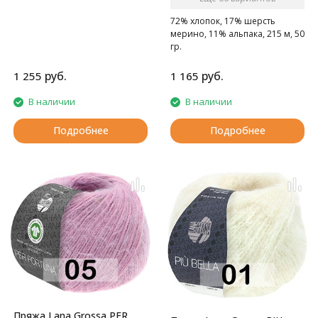
Супермягкая межсезонная
пряжа.
72% хлопок, 17% шерсть
мерино, 11% альпака, 215 м, 50
гр.
Супермягкая межсезонная
пряжа.
руб.
руб.
1 255
1 165
В наличии
В наличии
Подробнее
Подробнее
Пряжа Lana Grossa PER