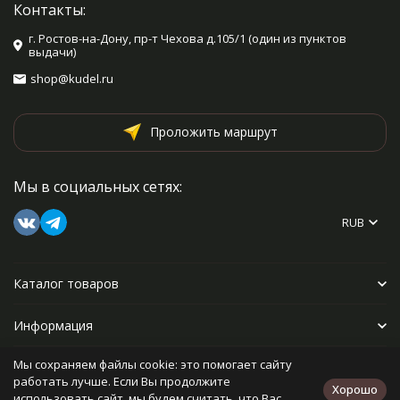
Контакты:
г. Ростов-на-Дону, пр-т Чехова д.105/1 (один из пунктов
выдачи)
shop@kudel.ru
Проложить маршрут
Мы в социальных сетях:
RUB
Каталог товаров
Информация
Мы сохраняем файлы cookie: это помогает сайту
Прочее
работать лучше. Если Вы продолжите
Хорошо
использовать сайт, мы будем считать, что Вас