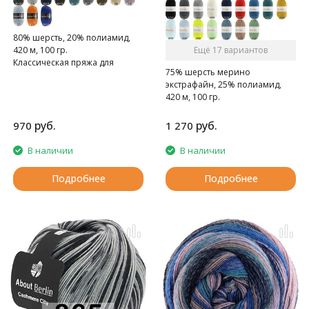
80% шерсть, 20% полиамид,
420 м, 100 гр.
Ещё 17 вариантов
Классическая пряжа для
75% шерсть мерино
носков с эффектом твида
экстрафайн, 25% полиамид,
420 м, 100 гр.
Классическая пряжа для
носков из мериносовой
руб.
руб.
970
1 270
шерсти.
В наличии
В наличии
Подробнее
Подробнее