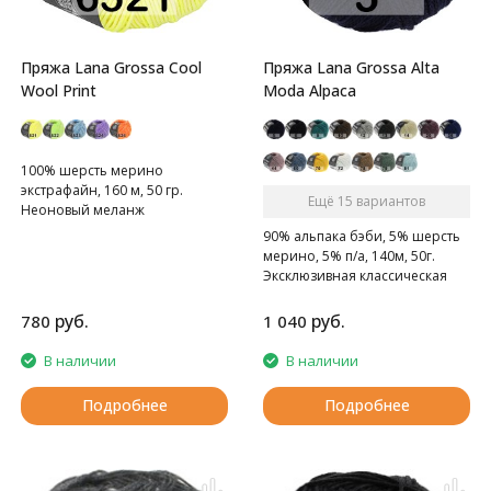
Пряжа Lana Grossa Cool
Пряжа Lana Grossa Alta
Wool Print
Moda Alpaca
100% шерсть мерино
экстрафайн, 160 м, 50 гр.
Ещё 15 вариантов
Неоновый меланж
90% альпака бэби, 5% шерсть
мерино, 5% п/а, 140м, 50г.
Эксклюзивная классическая
альпака сплетенная в виде
шнурка
руб.
руб.
780
1 040
В наличии
В наличии
Подробнее
Подробнее