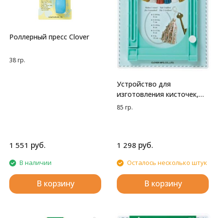
Роллерный пресс Clover
38 гр.
Устройство для
изготовления кисточек,
большое Clover
85 гр.
руб.
руб.
1 551
1 298
В наличии
Осталось несколько штук
В корзину
В корзину