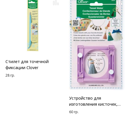
Стилет для точечной
фиксации Clover
28 гр.
Устройство для
изготовления кисточек,
малое Clover
60 гр.