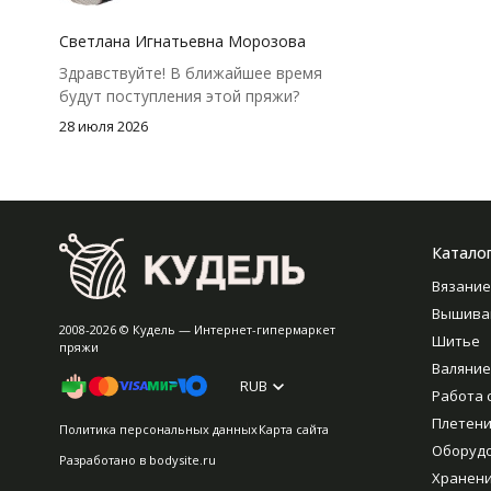
посчитать заранее, а то мне одного
чуть-чуть не хватило))
Светлана Игнатьевна Морозова
Здравствуйте! В ближайшее время
будут поступления этой пряжи?
28 июля 2026
Катало
Вязание
Вышива
2008-2026 © Кудель — Интернет-гипермаркет
Шитье
пряжи
Валяние
RUB
Работа 
Плетен
Политика персональных данных
Карта сайта
Оборуд
Разработано в
bodysite.ru
Хранен