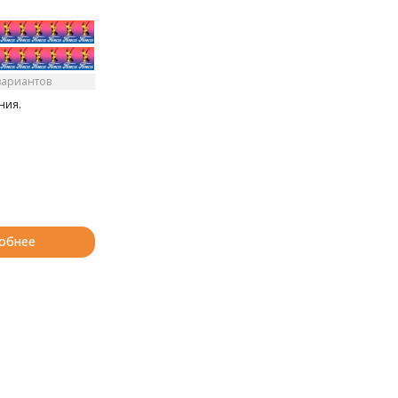
вариантов
ния.
обнее