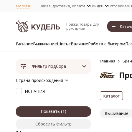
Москва
Заказ, доставка, оплата
Скидки
Оптовикам
Н
Пряжа, товары для
Катал
рукоделия
Вязание
Вышивание
Шитье
Валяние
Работа с бисером
Пл
Главная
Бре
Фильтр подбора
Пр
Страна происхождения
ИСПАНИЯ
Каталог
Показать
Вышивание
Сбросить фильтр