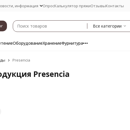
овости, информация
Опрос
Калькулятор пряжи
Отзывы
Контакты
Все категории
ог
етение
Оборудование
Хранение
Фурнитура
нды
Presencia
одукция Presencia