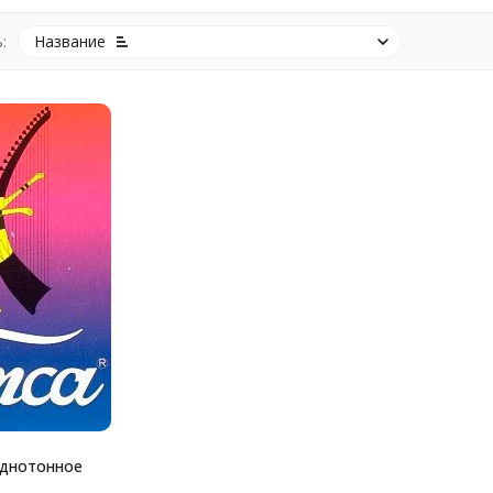
:
Название
однотонное