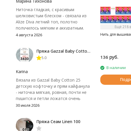
Марина Тихонова
Ниточка гладкая, с красивым
шелковистым блеском - связала из
Alize Diva летний топ, полотно
Ещё 218 
получилось мягким и аккуратным.
Петли хорошо видны, вяжется
Нить для вышива
4 августа 2026
довольно быстро, после стирки
форма не поплыла. Единственный
Пряжа Gazzal Baby Cotton 25
нюанс - пряжа немного скользит и
руб.
136
5.0
иногда расслаивается, пришлось
привыкнуть к ней и подобрать
В наличии
крючок поудобнее.
Karina
Подр
Вязала из Gazzal Baby Cotton 25
детскую кофточку и прям кайфанула
- ниточка мягкая, ровная, почти не
пушится и петли ложатся очень
аккуратно. После стирки полотно
30 июля 2026
осталось приятным и форму не
потеряло, цвет тоже не стал
Пряжа Сеам Linen 100
тусклее. Единственный нюанс -
моточки маленькие, расход лучше