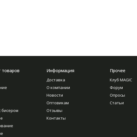
г товаров
Информация
Прочее
Доставка
Клуб MAGIC
ние
О компании
Форум
Новости
Опросы
Оптовикам
Статьи
с бисером
Отзывы
ие
Контакты
ование
ие