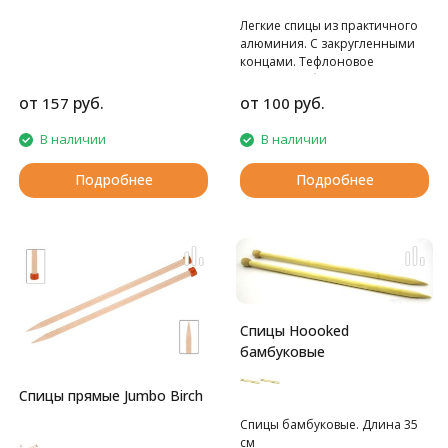
ощупь и очень легкие.
Легкие спицы из практичного
алюминия. С закругленными
концами. Тефлоновое
покрытие обеспечивает
гладкое скольжение пряжи.
от
руб.
от
руб.
157
100
Ограничитель на спице
препятствует соскальзыванию
В наличии
В наличии
петель.
Подробнее
Подробнее
Спицы Hoooked
бамбуковые
Спицы прямые Jumbo Birch
Спицы бамбуковые. Длина 35
см