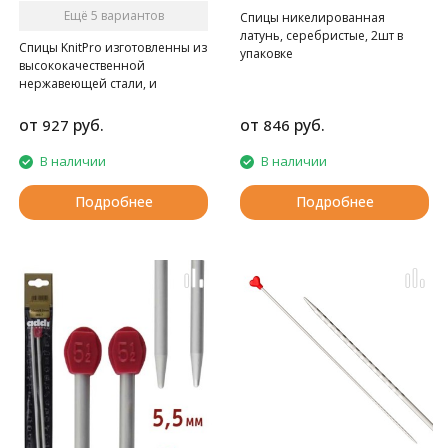
Ещё 5 вариантов
Спицы никелированная
латунь, серебристые, 2шт в
Cпицы KnitPro изготовленны из
упаковке
высококачественной
нержавеющей стали, и
покрытые матовой
полировкой.
от
руб.
от
руб.
927
846
В наличии
В наличии
Подробнее
Подробнее