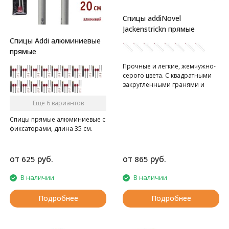
Спицы addiNovel
Jackenstrickn прямые
Спицы Addi алюминиевые
прямые
Прочные и легкие, жемчужно-
серого цвета. С квадратными
закругленными гранями и
текстурированной
поверхностью. ​
Ещё 6 вариантов
Спицы прямые алюминиевые с
фиксаторами, длина 35 см.
от
руб.
от
руб.
625
865
В наличии
В наличии
Подробнее
Подробнее