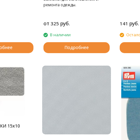
ремонта одежды.
от
руб.
руб.
325
141
В наличии
Остало
обнее
Подробнее
КИ 15х10