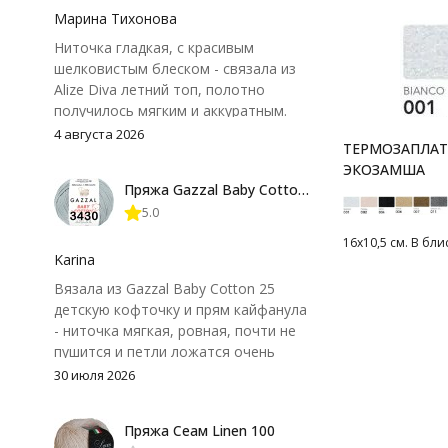
Марина Тихонова
Ниточка гладкая, с красивым
шелковистым блеском - связала из
Alize Diva летний топ, полотно
получилось мягким и аккуратным.
Петли хорошо видны, вяжется
4 августа 2026
ТЕРМОЗАПЛАТК
довольно быстро, после стирки
ЭКОЗАМША
форма не поплыла. Единственный
Пряжа Gazzal Baby Cotton 25
нюанс - пряжа немного скользит и
5.0
иногда расслаивается, пришлось
привыкнуть к ней и подобрать
16х10,5 см. В бли
крючок поудобнее.
Karina
Вязала из Gazzal Baby Cotton 25
детскую кофточку и прям кайфанула
- ниточка мягкая, ровная, почти не
пушится и петли ложатся очень
аккуратно. После стирки полотно
30 июля 2026
осталось приятным и форму не
потеряло, цвет тоже не стал
Пряжа Сеам Linen 100
тусклее. Единственный нюанс -