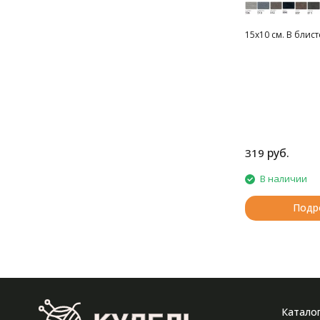
15х10 см. В блист
руб.
319
В наличии
Подр
Катало