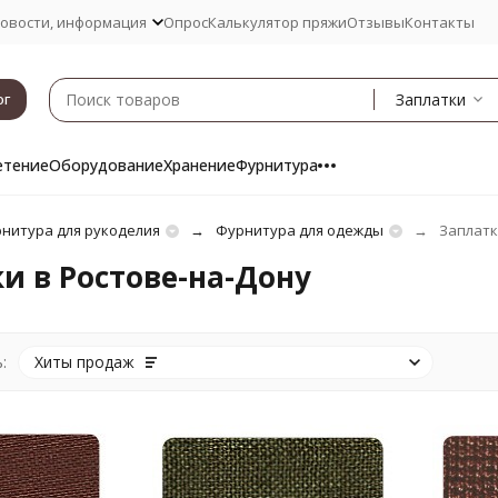
овости, информация
Опрос
Калькулятор пряжи
Отзывы
Контакты
Заплатки
ог
етение
Оборудование
Хранение
Фурнитура
нитура для рукоделия
Фурнитура для одежды
Заплатк
и в Ростове-на-Дону
:
Хиты продаж