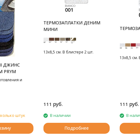
ТЕРМОЗАПЛАТКИ ДЕНИМ
ТЕРМОЗ
МИНИ
13х8,5 см. В блистере 2 шт.
13х8,5 см. 
NI ДЖИНС
X6 СМ PRYM
отовления и
руб.
руб.
111
111
сколько штук
В наличии
В нали
рзину
Подробнее