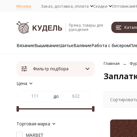
Москва
Заказ, доставка, оплата
Скидки
Оптовикам
Н
Пряжа, товары для
Катал
рукоделия
Вязание
Вышивание
Шитье
Валяние
Работа с бисером
Пл
Главная
Фур
Фильтр подбора
Заплатк
Цена
до
Сортировать
Торговая марка
MARBET