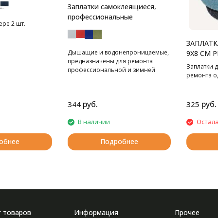
Заплатки самоклеящиеся,
профессиональные
ере 2 шт.
ЗАПЛАТК
Дышащие и водонепроницаемые,
9Х8 СМ 
предназначены для ремонта
Заплатки д
профессиональной и зимней
ремонта о
спортивной одежды.
руб.
руб.
344
325
В наличии
Остала
обнее
Подробнее
г товаров
Информация
Прочее