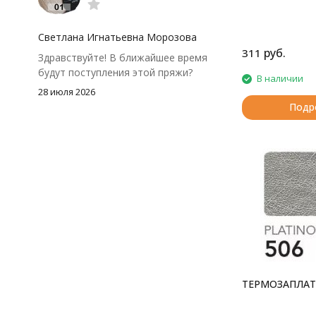
моточки маленькие, расход лучше
посчитать заранее, а то мне одного
чуть-чуть не хватило))
Светлана Игнатьевна Морозова
руб.
311
Здравствуйте! В ближайшее время
будут поступления этой пряжи?
В наличии
28 июля 2026
Подр
ТЕРМОЗАПЛАТ