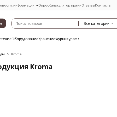
овости, информация
Опрос
Калькулятор пряжи
Отзывы
Контакты
Все категории
ог
етение
Оборудование
Хранение
Фурнитура
нды
Kroma
одукция Kroma