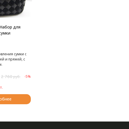
Набор для
сумки
вления сумки с
ей и пряжей, с
м.
2 760
-5%
руб.
т.
обнее