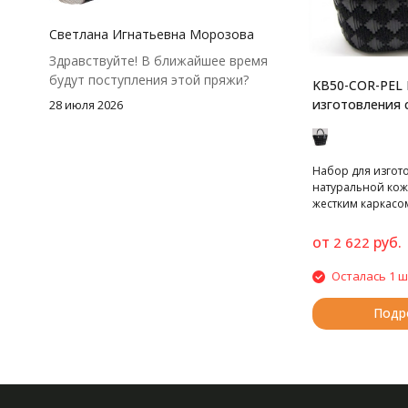
посчитать заранее, а то мне одного
чуть-чуть не хватило))
Светлана Игнатьевна Морозова
Здравствуйте! В ближайшее время
будут поступления этой пряжи?
KB50-COR-PEL 
изготовления 
28 июля 2026
Набор для изгото
натуральной кож
жестким каркасо
от
руб.
2 622
Осталась 1 ш
Подр