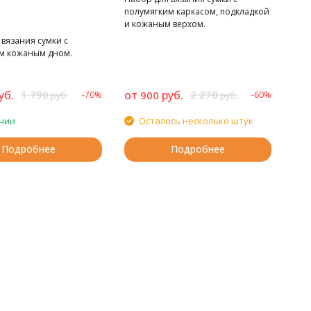
полумягким каркасом, подкладкой
и кожаным верхом.
вязания сумки с
м кожаным дном.
уб.
1 790
от
руб.
2 270
900
-70%
-60%
руб.
руб.
чии
Осталось несколько штук
Подробнее
Подробнее