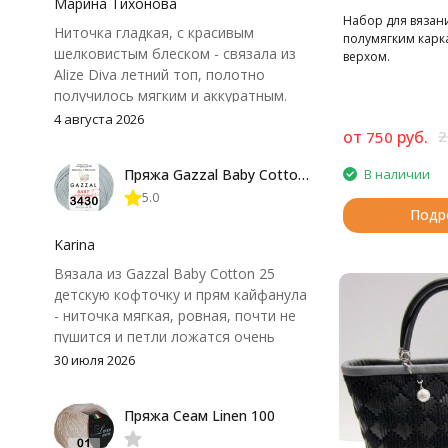
Марина Тихонова
Набор для вязани
Ниточка гладкая, с красивым
полумягким карк
шелковистым блеском - связала из
верхом.
Alize Diva летний топ, полотно
получилось мягким и аккуратным.
Петли хорошо видны, вяжется
4 августа 2026
от
руб.
2
750
довольно быстро, после стирки
форма не поплыла. Единственный
В наличии
Пряжа Gazzal Baby Cotton 25
нюанс - пряжа немного скользит и
5.0
иногда расслаивается, пришлось
Подр
привыкнуть к ней и подобрать
крючок поудобнее.
Karina
Вязала из Gazzal Baby Cotton 25
детскую кофточку и прям кайфанула
- ниточка мягкая, ровная, почти не
пушится и петли ложатся очень
аккуратно. После стирки полотно
30 июля 2026
осталось приятным и форму не
потеряло, цвет тоже не стал
Пряжа Сеам Linen 100
тусклее. Единственный нюанс -
моточки маленькие, расход лучше