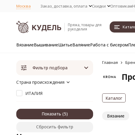
Москва
Заказ, доставка, оплата
Скидки
Оптовикам
Н
Пряжа, товары для
Катал
рукоделия
Вязание
Вышивание
Шитье
Валяние
Работа с бисером
Пл
Главная
Бре
Фильтр подбора
Пр
Страна происхождения
ИТАЛИЯ
Каталог
Показать
Вязание
Сбросить фильтр