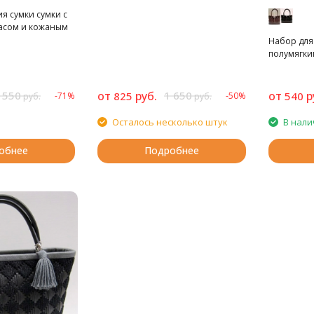
я сумки сумки с
асом и кожаным
Набор для 
полумягки
 550
от
руб.
1 650
от
р
825
540
-71%
-50%
руб.
руб.
Осталось несколько штук
В нали
обнее
Подробнее