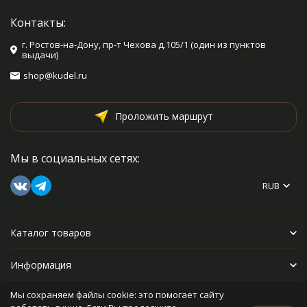
сопровождается схемой, с
помощью которой вы освоите
Контакты:
самый замысловатый
орнамент!
г. Ростов-на-Дону, пр-т Чехова д.105/1 (один из пунктов
выдачи)
shop@kudel.ru
Проложить маршрут
Мы в социальных сетях:
RUB
Каталог товаров
Информация
Мы сохраняем файлы cookie: это помогает сайту
Прочее