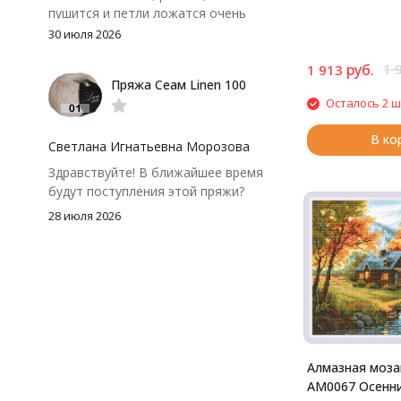
стразами. Cтразы
пушится и петли ложатся очень
цветов
аккуратно. После стирки полотно
30 июля 2026
осталось приятным и форму не
руб.
1 
потеряло, цвет тоже не стал
1 913
Пряжа Сеам Linen 100
тусклее. Единственный нюанс -
Осталось 2 ш
моточки маленькие, расход лучше
посчитать заранее, а то мне одного
В ко
чуть-чуть не хватило))
Светлана Игнатьевна Морозова
Здравствуйте! В ближайшее время
будут поступления этой пряжи?
28 июля 2026
Алмазная моза
АМ0067 Осенни