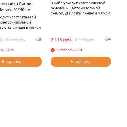
40*30 см
В набор входит: холст с клеевой
 мозаика Риолис
основой и цветосимвольной
илии, 40*40 см
схемой, два лотка, пинцет в мягком
одит: холст с клеевой
чехле, стилус, воск,
 цветосимвольной
маркированные пакетики со
а лотка, пинцет в мягком
стразами. Cтразы квадратные: 19
ус, воск,
цветов
нные пакетики со
б.
2 538
руб.
2 178
2 113
-5%
-3%
руб.
руб.
Cтразы квадратные: 24
сь 2 шт.
Осталось 2 шт.
В корзину
В корзину