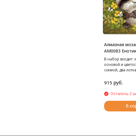
Алмазная моза
АМ0083 Енотик
В набор входит: х
основой и цвето
схемой, два лотка
чехле, стилус, вос
маркированные п
руб.
915
стразами. Cтразы
цветов
Осталось 2 ш
В ко