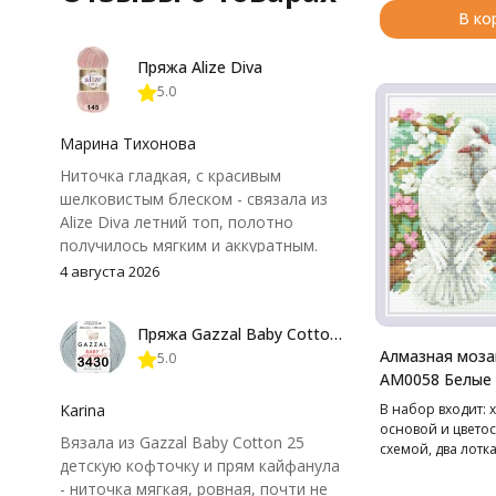
В ко
Пряжа Alize Diva
5.0
Марина Тихонова
Ниточка гладкая, с красивым
шелковистым блеском - связала из
Alize Diva летний топ, полотно
получилось мягким и аккуратным.
Петли хорошо видны, вяжется
4 августа 2026
довольно быстро, после стирки
форма не поплыла. Единственный
Пряжа Gazzal Baby Cotton 25
нюанс - пряжа немного скользит и
Алмазная моза
5.0
иногда расслаивается, пришлось
АМ0058 Белые 
привыкнуть к ней и подобрать
см
крючок поудобнее.
Karina
В набор входит: х
основой и цвето
Вязала из Gazzal Baby Cotton 25
схемой, два лотка
детскую кофточку и прям кайфанула
чехле, стилус, вос
- ниточка мягкая, ровная, почти не
маркированные п