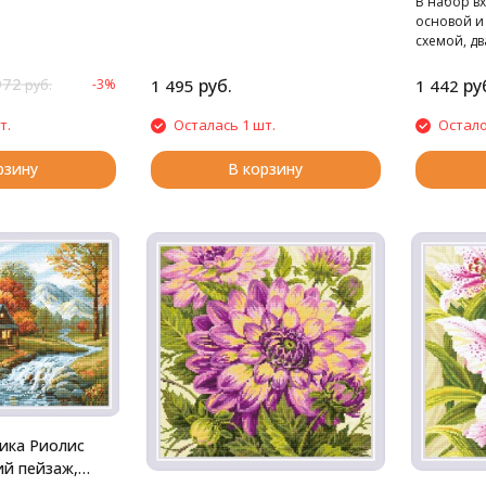
В набор вх
 квадратные: 26
стразами. Cтразы квадратные: 22
основой и
цветов
схемой, дв
чехле, стил
маркирова
972
руб.
ру
-3%
1 495
1 442
руб.
стразами. 
цветов
т.
Осталась 1 шт.
Остало
рзину
В корзину
ика Риолис
й пейзаж,