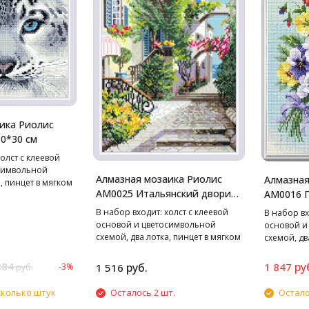
ика Риолис
30*30 см
олст с клеевой
символьной
Алмазная мозаика Риолис
Алмазная
, пинцет в мягком
АМ0025 Итальянский дворик,
АМ0016 П
к,
27*38 см
акетики со
27*38 см
В набор входит: холст с клеевой
В набор вх
 квадратные: 12
основой и цветосимвольной
основой и
схемой, два лотка, пинцет в мягком
схемой, дв
чехле, стилус, воск,
чехле, стил
маркированные пакетики со
маркирова
884
ру
руб.
1 847
-3%
1 516
руб.
стразами. Cтразы квадратные: 20
стразами. 
цветов
цветов
сколько штук
Осталось 2 шт.
Остало