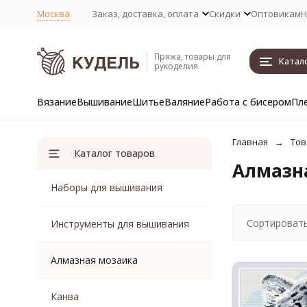
Москва
Заказ, доставка, оплата
Скидки
Оптовикам
Н
Пряжа, товары для
Катал
рукоделия
Вязание
Вышивание
Шитье
Валяние
Работа с бисером
Пл
Главная
Тов
Каталог товаров
Алмазна
Наборы для вышивания
Сортировать
Инструменты для вышивания
Алмазная мозаика
Канва