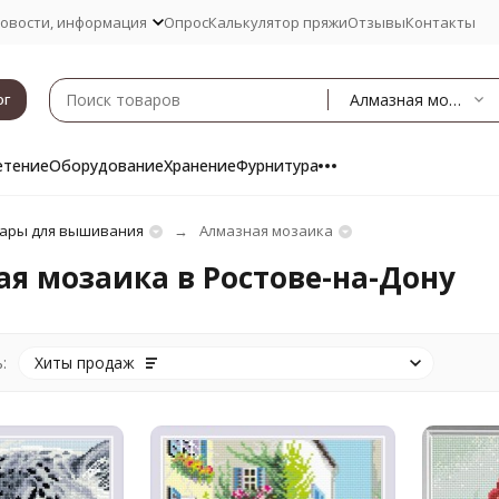
овости, информация
Опрос
Калькулятор пряжи
Отзывы
Контакты
Алмазная мозаика
ог
етение
Оборудование
Хранение
Фурнитура
ары для вышивания
Алмазная мозаика
я мозаика в Ростове-на-Дону
:
Хиты продаж