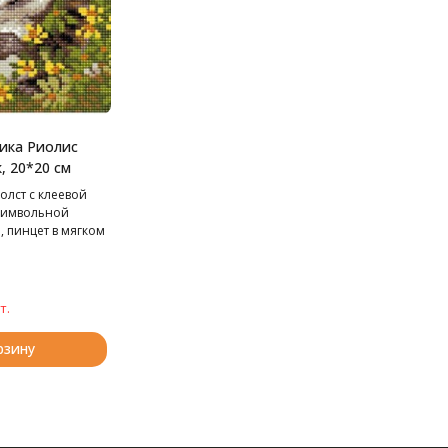
ика Риолис
, 20*20 см
олст с клеевой
символьной
, пинцет в мягком
к,
акетики со
 квадратные: 13
т.
рзину