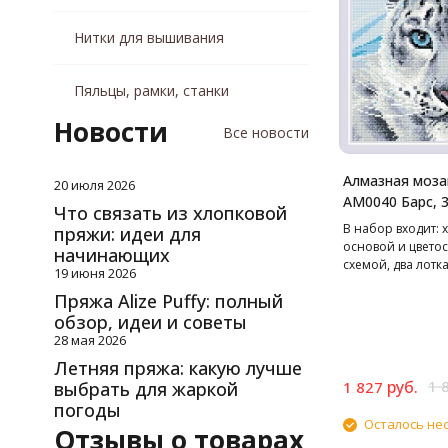
Нитки для вышивания
Пяльцы, рамки, станки
Новости
Все новости
Алмазная моза
20 июля 2026
АМ0040 Барс, 
Что связать из хлопковой
В набор входит: х
пряжи: идеи для
основой и цвето
начинающих
схемой, два лотка
19 июня 2026
чехле, стилус, вос
Пряжа Alize Puffy: полный
маркированные п
обзор, идеи и советы
стразами. Cтразы
цветов
28 мая 2026
Летняя пряжа: какую лучше
руб.
1 
выбрать для жаркой
1 827
погоды
Осталось не
Отзывы о товарах