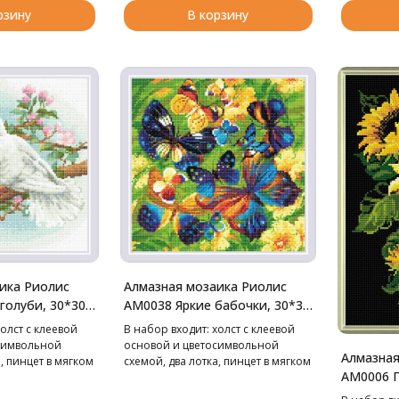
рзину
В корзину
ика Риолис
Алмазная мозаика Риолис
голуби, 30*30
АМ0038 Яркие бабочки, 30*30
см
олст с клеевой
В набор входит: холст с клеевой
символьной
основой и цветосимвольной
Алмазная
, пинцет в мягком
схемой, два лотка, пинцет в мягком
АМ0006 П
к,
чехле, стилус, воск,
акетики со
маркированные пакетики со