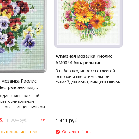
Алмазная мозаика Риолис
АМ0054 Акварельные
герберы, 30*30 см
В набор входит: холст с клеевой
основой и цветосимвольной
 мозаика Риолис
схемой, два лотка, пинцет в мягком
естрые анютки,
чехле, стилус, воск,
маркированные пакетики со
одит: холст с клеевой
стразами. Cтразы квадратные: 27
 цветосимвольной
цветов
а лотка, пинцет в мягком
ус, воск,
нные пакетики со
б.
1 904
руб.
-3%
1 411
руб.
Cтразы квадратные: 27
сь несколько штук
Осталась 1 шт.