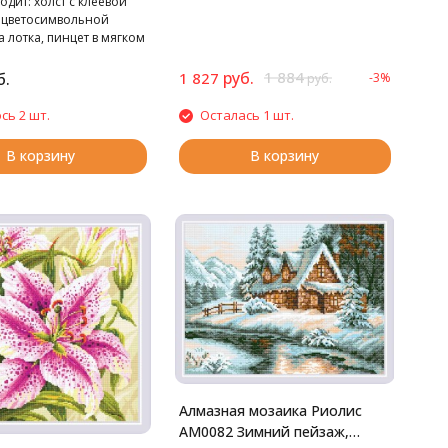
одит: холст с клеевой
стразами. Cтразы квадратные: 27
 цветосимвольной
цветов
а лотка, пинцет в мягком
ус, воск,
нные пакетики со
руб.
1 884
б.
1 827
-3%
руб.
Cтразы квадратные: 18
сь 2 шт.
Осталась 1 шт.
В корзину
В корзину
Алмазная мозаика Риолис
АМ0082 Зимний пейзаж,