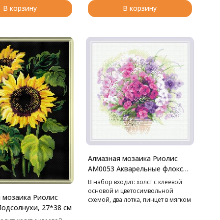
В корзину
В корзину
Алмазная мозаика Риолис
АМ0053 Акварельные флоксы,
30*30 см
В набор входит: холст с клеевой
основой и цветосимвольной
 мозаика Риолис
схемой, два лотка, пинцет в мягком
одсолнухи, 27*38 см
чехле, стилус, воск,
маркированные пакетики со