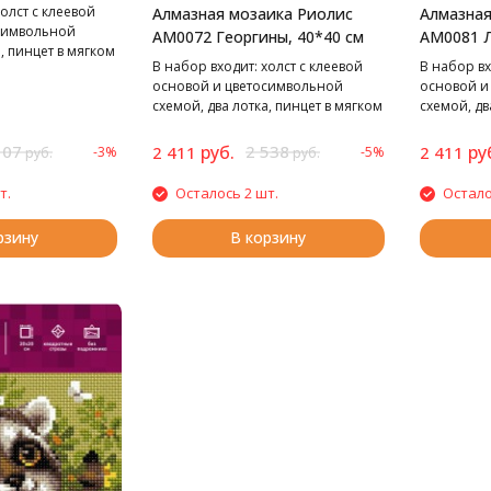
олст с клеевой
Алмазная мозаика Риолис
Алмазная
символьной
АМ0072 Георгины, 40*40 см
АМ0081 Л
, пинцет в мягком
В набор входит: холст с клеевой
В набор вх
к,
основой и цветосимвольной
основой и
акетики со
схемой, два лотка, пинцет в мягком
схемой, дв
 квадратные: 28
чехле, стилус, воск,
чехле, стил
маркированные пакетики со
маркирова
107
руб.
2 538
ру
2 411
2 411
-3%
-5%
руб.
руб.
стразами. Cтразы квадратные: 21
стразами. 
цвет
цветов
т.
Осталось 2 шт.
Остало
рзину
В корзину