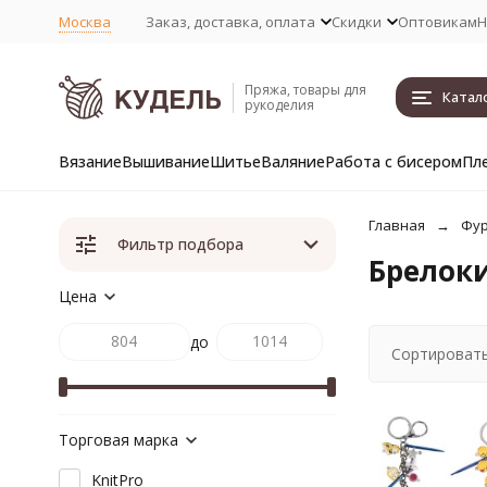
Москва
Заказ, доставка, оплата
Скидки
Оптовикам
Н
Пряжа, товары для
Катал
рукоделия
Вязание
Вышивание
Шитье
Валяние
Работа с бисером
Пл
Главная
Фур
Фильтр подбора
Брелоки
Цена
до
Сортировать
Торговая марка
KnitPro