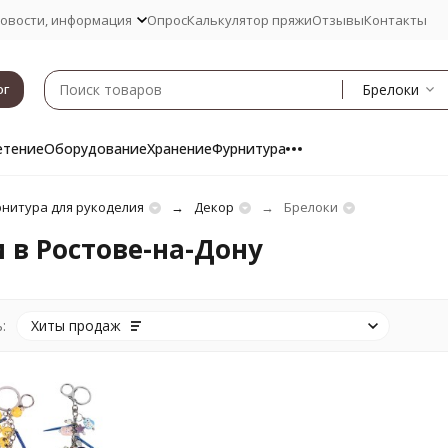
овости, информация
Опрос
Калькулятор пряжи
Отзывы
Контакты
Брелоки
ог
етение
Оборудование
Хранение
Фурнитура
нитура для рукоделия
Декор
Брелоки
 в Ростове-на-Дону
:
Хиты продаж