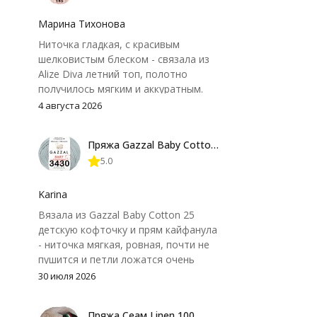
Марина Тихонова
Ниточка гладкая, с красивым
шелковистым блеском - связала из
Alize Diva летний топ, полотно
получилось мягким и аккуратным.
Петли хорошо видны, вяжется
4 августа 2026
довольно быстро, после стирки
форма не поплыла. Единственный
Пряжа Gazzal Baby Cotton 25
нюанс - пряжа немного скользит и
5.0
иногда расслаивается, пришлось
привыкнуть к ней и подобрать
крючок поудобнее.
Karina
Вязала из Gazzal Baby Cotton 25
детскую кофточку и прям кайфанула
- ниточка мягкая, ровная, почти не
пушится и петли ложатся очень
аккуратно. После стирки полотно
30 июля 2026
осталось приятным и форму не
потеряло, цвет тоже не стал
Пряжа Сеам Linen 100