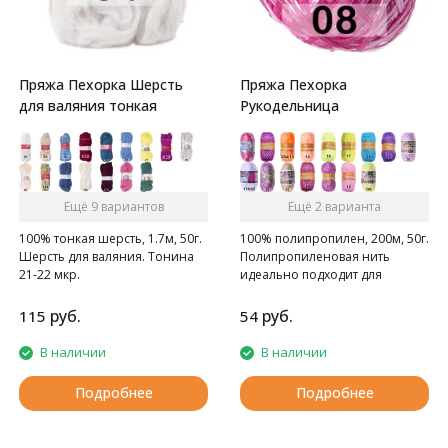
Пряжа Пехорка Шерсть
Пряжа Пехорка
для валяния тонкая
Рукодельница
Ещё 9 вариантов
Ещё 2 варианта
100% тонкая шерсть, 1.7м, 50г.
100% полипропилен, 200м, 50г.
Шерсть для валяния. Тонина
Полипропиленовая нить
21-22 мкр.
идеально подходит для
вязания мочалок, пляжных
сумок, поясов, искусственных
руб.
руб.
115
54
цветов и любых украшений
В наличии
В наличии
Подробнее
Подробнее