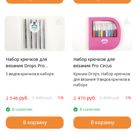
Набор крючков для
Набор крючков для
вязания Drops Pro
вязания Pro Circus
Romance
5 видов крючков в наборе.
Крючки Drops. Набор крючков
для вязания 9 видов крючков в
наборе
руб.
2 680
руб.
2 600
2 546
2 470
-5%
-5%
руб.
руб.
В наличии
В наличии
В корзину
В корзину