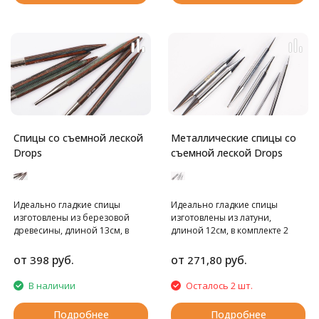
Спицы со съемной леской
Металлические спицы со
Drops
съемной леской Drops
Идеально гладкие спицы
Идеально гладкие спицы
изготовлены из березовой
изготовлены из латуни,
древесины, длиной 13см, в
длиной 12см, в комплекте 2
комплекте 2 спицы. Легкие,
спицы. Ллеска в комплект не
долговечные и натуральные!
входит, ее нужно приобретать
от
руб.
от
руб.
398
271,80
Леска в комплект не входит, ее
отдельно. Спицы производятся
нужно приобретать отдельно.
по заказу DROPS на фабрике
В наличии
Осталось 2 шт.
Спицы производятся по заказу
KnittPro.
DROPS на фабрике KnittPro.
Подробнее
Подробнее